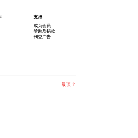
s hour." Walt Whitma
的赤裸对话 – 记得失忆
20-07-2016
作
支持
成为会员
赞助及捐款
刊登广告
最顶 ⇧