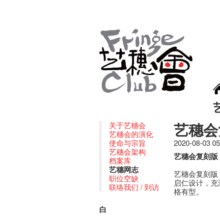
艺穗会复
关于艺穗会
艺穗会的演化
使命与宗旨
2020-08-03 0
艺穗会架构
艺穗会复刻版 19
档案库
艺穗网志
艺穗会复刻版 
职位空缺
启仁设计，充
联络我们 / 到访
格有型。
白