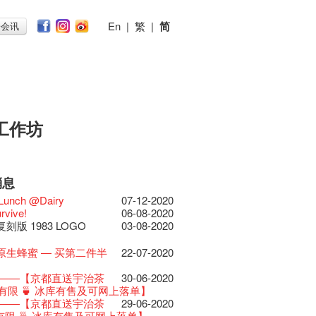
En
|
繁
|
简
子会讯
工作坊
消息
026
11-12-2025
 Lunch @Dairy
07-12-2020
节2025》记者招待会
30-12-2024
rvive!
06-08-2020
揭开新篇章
28-12-2023
刻版 1983 LOGO
03-08-2020
乐系列: Opera
04-07-2023
ey | 艺穗会 x 香港大歌剧院
原生蜂蜜 — 买第二件半
22-07-2020
lt Cafe is now OPEN!
20-09-2022
】
 Fringe Pop-Up Collaboration
 ——【京都直送宇治茶
30-06-2020
物
09-06-2022
有限 🍵 冰库有售及可网上落单】
0周年展览 — 回忆及
13-01-2022
 ——【京都直送宇治茶
29-06-2020
品征集
有限 🍵 冰库有售及可网上落单】