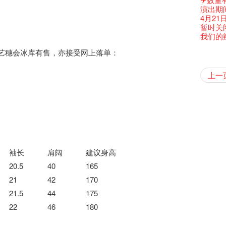
古宅里
演出期
古宅里的
4月21
奶库推
暂时关
我们的辣
我们的辣
WANT
现于艺穗会冰库有售，亦接受网上落单：
Colet
格外地创
晒艺术
情诗一
艺穗会
【艺穗会
【艺穗会
暂停开
第二场
爵士时代
「与传奇
陶‧茗 
不平淡想
格外地创
Pepe
🎃万圣节
「百变素食
Notice:
山外山
新春大
艺穗会
气管表
新年新
什么艺穗
与冰冰、
艺穗会
成！
冰​窖之
艺穗会
"Enjoy 
艺术家沙
治‧翁士
Fung
摄影廊变身
格外地创
2015
WE AR
素食午
7pm*
山外山
注意:
要吃一
上一
【艺穗会
十筑香
10月15
啡！
圣诞平
艺穗会
十年，
仪式
裸对话
冰窖今天起
WANTE
Listen
12:00-0
Aftersh
百年未
Fringe 
五月方
Photo c
Floatin
处将于2
「在艺
窗外路
Bay在
常踊跃
BHA 15 
爵士乐
密系。
「好想艺术
爵士时代
取得了
breakf
JAZZ A
Hizaka
Colet
Sony C
艺穗会
招聘
两位艺术
Susie
Hok Shi
【艺穗会
音乐家
【艺穗会
Step Up
【艺穗会
Exhib
WANTE
艺穗会
A cappe
爵士时代
售罄，
加入我
爵士时
客席策展人
开幕)
the Fri
2015
【招募
上的新
员、剧
「山外
世的秘
正
一位看
小交响乐
牛奶公
Secret
票房柜
秘密就
首席酿酒师 
艺穗会
名。
得奖者
JAZZ AG
"Thank y
availabl
下午茶
「创作
Benn
具创造
个展开
全新会
东南亚
【艺穗会
餐:D
【艺穗会
来跟P
那位女
艺穗会
Circa 
This S
「给他国
「照亮
Discoun
these m
– 31, 2
Arts Adm
对待，
术》访
暖又迷
笑翻天
文化生
刘智伦
斯的诗
找到自
登登登
食得健康 
走向自
计划」
秋千上
对@艺穗
剧做出
UP有奖
Wanted! 
years.."
焕然一
Comedi
【当昌
Macb
舞台上
Glor
【艺穗会
理妥善
【艺穗会
谢谢您的
啦！
冰窖变身
的准导
欸，她
还未太
墨尔本
The Fri
Bartend
三只手的
参观啦
RTHK's
艺穗会
艺术家
Colette
多姿多
么是最
「闹市
根在艺
荣获「
👏🏻F
Being F
愿望🎊
《蜕变
新年快乐
2016年
support
【艺穗五月
2月5日
【招募
喜气洋
Metrop
北烈风
drinks 
「你是
【艺穗会
「美人
Japan x
奖
🎈
Fringe 
一连四次的
胆，舞
青菜沙律
在摄影
Spotlig
袖长
肩阔
建议身高
WANT
*Col
《她和
普世欢
挂起乙
艺穗会
「一睡
🕵【
方！」
Ring-O'
“Artists
🕵【
冰窖午
且结束
忙里偷
品味艺
艺穗会
Pop-up
公开招聘
篇
八周年 
Photogr
一分钟
艺术家
20.5
40
165
【艺穗会
Benefi
👻 Hal
fringe 
【艺穗会
想知道
谂好今
工作假
暂停开
Fringe 
热情满
观赏《
艺术公社
Elaine L
们一生
跟大家
厨Joe
会@划
会的20个
与义工
+ Peop
实习生
未？一于黎
探索「
艺穗默剧
你能告
21
42
170
图利古
意事项
次会议
Benn
Sold Ou
Gloria 
【艺穗会
Colett
👻 Hal
第三场
艺穗会
Lee
演
风欲静
Wanted! 
试过冰
2015
C.J.Hen
21.5
44
175
食午餐
爱这片绿
的20个
【艺穗会
第二次
舞蹈家 -
诚意聘
Bartend
聘请:
艺穗会的
【艺穗会
设计艺穗
8月2
22
46
180
''Happin
多级楼
什么艺
【艺穗会
第一次
place, b
有关演
穗会名
号再裸