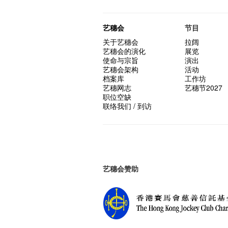
艺穗会
节目
关于艺穗会
拉阔
艺穗会的演化
展览
使命与宗旨
演出
艺穗会架构
活动
档案库
工作坊
艺穗网志
艺穗节2027
职位空缺
联络我们 / 到访
艺穗会赞助