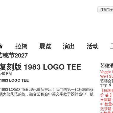
订阅电
拉阔
展览
演出
活动
艺穗节2027
刻版 1983 LOGO TEE
艺穗
艺穗节2
Veggie
5:40 PM
《艺穗
We'll Su
83 LOGO TEE
艺穗会
艺穗会复
艺穗会室
TEE
1983 LOGO TEE 现已重新推出！我们的第一代标志由蔡
Odyss
【德国
满大侠风范的他，融合艺穗会中英文字款于设计当中，破
The Vau
价 🍯 
Feste x
玉露篇
艺穗好
✈ 数量
艺穗会4
煎茶篇
艺术作
✈数量