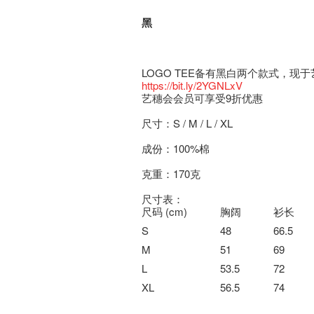
黑
LOGO TEE备有黑白两个款式，
https://bit.ly/2YGNLxV
艺穗会会员可享受9折优惠
尺寸：S / M / L / XL
成份：100%棉
克重：170克
尺寸表：
尺码 (cm)
胸阔
衫长
S
48
66.5
M
51
69
L
53.5
72
XL
56.5
74