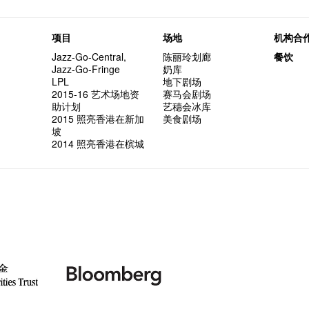
but thi
与传奇
项目
场地
机构合
Jazz-Go-Central,
陈丽玲划廊
餐饮
Jazz-Go-Fringe
奶库
LPL
地下剧场
2015-16 艺术场地资
赛马会剧场
助计划
艺穗会冰库
2015 照亮香港在新加
美食剧场
坡
2014 照亮香港在槟城