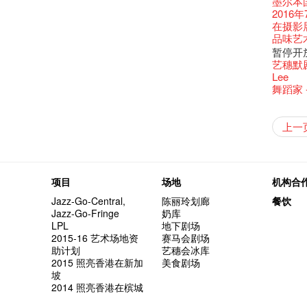
还未太
墨尔本
Bartend
参观啦
艺穗会
Colette
么是最
古宅里
根在艺
演出期
👏🏻F
愿望🎊
新年快乐
2016年
【艺穗五月
【招募
Metrop
drinks 
【艺穗会
古宅里的
Japan x
4月21
🎈
一连四次的
青菜沙律
在摄影
WANT
《她和
艺穗会
🕵【
奶库推
Ring-O'
暂时关
🕵【
且结束
品味艺
Pop-up
篇
一分钟
【艺穗会
👻 Hal
我们的辣
【艺穗会
谂好今
暂停开
观赏《
们一生
厨Joe
会的20个
+ Peop
未？一于黎
艺穗默剧
意事项
Sold Ou
【艺穗会
👻 Hal
第三场
艺穗会
Lee
Wanted! 
C.J.Hen
食午餐
的20个
【艺穗会
第二次
舞蹈家 -
Bartend
聘请:
艺穗会的
【艺穗会
设计艺穗
8月2
''Happin
多级楼
什么艺
不平淡想
【艺穗会
Pepe
第一次
「百变素食
山外山
艺穗会
新年新
与冰冰、
place, b
冰​窖之
艺术家沙
有关演
Fung
摄影廊变身
穗会名
2015
号再裸
素食午
山外山
要吃一
上一
十筑香
啡！
but thi
十年，
冰窖今天起
Listen
12:00-0
百年未
与传奇
五月方
Floatin
「在艺
Bay在
BHA 15 
「好想艺术
breakf
Hizaka
Colet
艺穗会
两位艺术
Hok Shi
音乐家
Step Up
Exhib
A cappe
加入我
客席策展人
开幕)
2015
上的新
「山外
正
小交响乐
Secret
首席酿酒师 
得奖者
"Thank y
下午茶
Benn
个展开
东南亚
餐:D
来跟P
Circa 
「照亮
项目
场地
机构合
these m
Arts Adm
术》访
笑翻天
刘智伦
找到自
食得健康 
秋千上
UP有奖
years.."
Comedi
Macb
Glor
理妥善
Jazz-Go-Central,
陈丽玲划廊
餐饮
谢谢您的
冰窖变身
欸，她
The Fri
三只手的
RTHK's
艺术家
多姿多
「闹市
Jazz-Go-Fringe
奶库
荣获「
Being F
《蜕变
support
2月5日
喜气洋
北烈风
「你是
「美人
LPL
地下剧场
奖
Fringe 
胆，舞
Spotlig
*Col
普世欢
挂起乙
「一睡
方！」
2015-16 艺术场地资
赛马会剧场
“Artists
冰窖午
忙里偷
艺穗会
公开招聘
八周年 
Photogr
艺术家
Benefi
助计划
艺穗会冰库
fringe 
想知道
工作假
Fringe 
热情满
艺术公社
Elaine L
跟大家
会@划
2015 照亮香港在新加
美食剧场
与义工
实习生
探索「
你能告
图利古
次会议
Benn
Gloria 
Colett
坡
演
风欲静
试过冰
2015
爱这片绿
2014 照亮香港在槟城
诚意聘