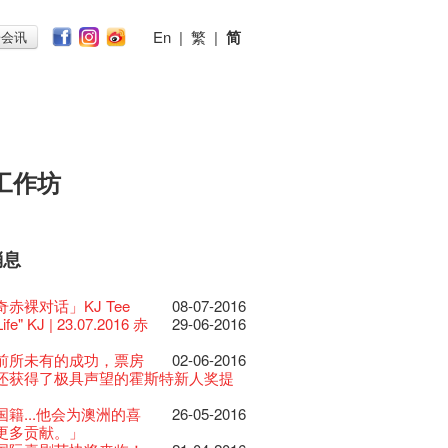
En
|
繁
|
简
子会讯
工作坊
消息
026
11-12-2025
 Lunch @Dairy
07-12-2020
椒小故事 Part 1
17-03-2020
ED
23-05-2019
te现已重开
19-12-2018
 : 艺穗会的故事
22-03-2018
@艺穗会
01-11-2017
首
24-07-2017
仝人敬贺各位：丁酉年
24-01-2017
节2025》记者招待会
的20个秘密】#16 排
30-12-2024
16-11-2016
rvive!
的20个秘密】#08 为
06-08-2020
19-10-2016
放至二月二日
艺穗会导赏员工作坊完
28-01-2020
26-09-2016
II 大派对：尘世乐园
赤裸对话」KJ Tee
15-04-2019
08-07-2016
台湾陶艺名家展 ︰ 李贤
18-12-2018
 : 艺穗会的故事
20-03-2018
 · 艺穗会 · 有啲野
26-10-2017
 *MICFR tonight at
23-07-2017
吉！🍊
揭开新篇章
演特技
28-12-2023
刻版 1983 LOGO
会的艺术酒吧名为Colette’s?
03-08-2020
仝人・鼠年共勉
24-01-2020
大楼复修工程完成庆祝
Life" KJ | 23.07.2016 赤
11-04-2019
29-06-2016
杰‧赖孝哲 展览
 : 艺穗会的故事
19-03-2018
E RECRUITING!
19-10-2017
 设于艺穗会之快达票售票
28-12-2016
乐系列: Opera
的20个秘密】#15 靠
04-07-2023
11-11-2016
日嘅Fringe Tour反应非
17-10-2016
安，新年快乐！
的20个秘密：第二个秘
24-12-2019
22-09-2016
D!
04-09-2018
ow photo shoot with
02-03-2018
Venue for Hire
29-09-2017
redit: John Fung
14-07-2017
017年1月14日(六)后结束营运
ey | 艺穗会 x 香港大歌剧院
灯照明的表演
原生蜂蜜 — 买第二件半
呀！多谢大家支持！
22-07-2020
教材套
。。。。。
30-11-2019
II 大派对：尘世乐园
前所未有的成功，票房
09-04-2019
02-06-2016
GE Party @ The Fringe
24-08-2018
han!
22-09-2017
 Youssef是一个谐星、演
02-06-2017
的圣诞礼"密"】#2 前
16-12-2016
lt Cafe is now OPEN!
的20个秘密】#14 第
20-09-2022
10-11-2016
】
的20个秘密】 #07 旧
15-10-2016
D!
的20个秘密！？第一个
17-09-2019
21-09-2016
II 大派对：尘世乐园
还获得了极具声望的霍斯特新人奖提
01-04-2019
代大派对@艺穗会
21-08-2018
nge Club Gallery is now
27-02-2018
！】
01-09-2017
21-09-2017
作家以及即兴演出者。她通过那些极
密
 Fringe Pop-Up Collaboration
更
 ——【京都直送宇治茶
司时期的苦差
30-06-2020
台的拆除
系。。。。。。
13-08-2019
 x 香港法国文化协会
25-03-2019
E Party - Blind Bird
07-08-2018
e in the Art Basel period of March 29
时如实观照自己，严谨
22-08-2017
力和特色的喜剧演出营造出了一个温
借组合 - 更精彩的艺术
13-12-2016
物
的20个秘密】 #13 也
09-06-2022
04-11-2016
有限 🍵 冰库有售及可网上落单】
的20个秘密】#06 登
12-10-2016
士走了
「赛马会文化保育领袖
02-07-2019
31-07-2019
15-09-2016
ide of Paradise 爵士大派
籍...他会为澳洲的喜
11-03-2019
26-05-2016
t!
018.
不拘泥于形式或盲从权威。」
人的美好世界，你会不由自主地爱上
活！
0周年展览 — 回忆及
13-01-2022
 ——【京都直送宇治茶
！上星期四嘅有奖问答游戏答案揭晓
29-06-2020
由
首场导赏员工作坊顺利进行🌟艺穗会
17-06-2019
会 – 盲鸟优惠！
更多贡献。」
Full time or Part time
03-05-2018
新的艺穗会，大家快来
21-02-2018
哥架生房碰上艺穗会】
16-08-2017
的她！
的圣诞礼"密"】#1 甚
08-12-2016
品征集
的20个秘密】#12 紮
03-11-2016
有限 🍵 冰库有售及可网上落单】
赏员一次过满足「学．玩．导」三个