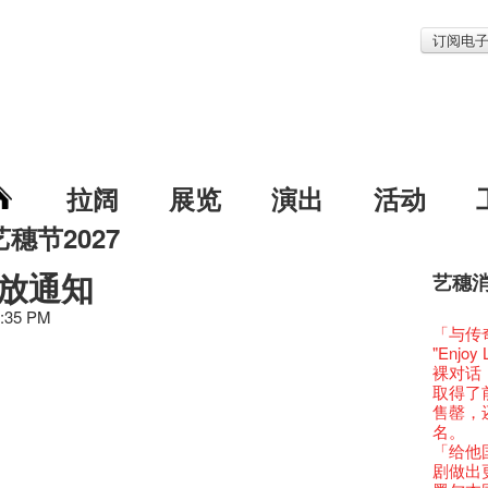
订阅电
拉阔
展览
演出
活动
艺穗节2027
放通知
艺穗
艺穗节2
Veggie
我们的辣
WANT
Colet
2:35 PM
格外地创
晒艺术
情诗一
艺穗会
《艺穗
【艺穗会
We'll Su
【艺穗会
暂停开
第二场
爵士时代
「与传奇
陶‧茗 
格外地创
🎃万圣节
Notice:
新春大
艺穗会
气管表
艺穗会复
什么艺穗
艺穗会
成！
艺穗会
"Enjoy 
治‧翁士
格外地创
WE AR
7pm*
注意:
艺穗会室
【艺穗会
TEE
10月15
圣诞平
艺穗会
仪式
裸对话
WANTE
Aftersh
Fringe 
Photo c
处将于2
Odyss
窗外路
【德国
常踊跃
爵士乐
密系。
爵士时代
取得了
JAZZ A
Sony C
招聘
Susie
【艺穗会
The Vau
【艺穗会
价 🍯 
【艺穗会
WANTE
艺穗会
爵士时代
售罄，
爵士时
the Fri
【招募
员、剧
世的秘
Feste x
一位看
玉露篇
牛奶公
票房柜
秘密就
艺穗会
名。
JAZZ AG
availabl
「创作
具创造
全新会
艺穗好
【艺穗会
✈ 数量
【艺穗会
那位女
艺穗会
This S
「给他国
Discoun
– 31, 2
对待，
暖又迷
文化生
艺穗会4
斯的诗
煎茶篇
登登登
走向自
计划」
对@艺穗
剧做出
Wanted! 
焕然一
【当昌
舞台上
【艺穗会
艺术作
【艺穗会
✈数量
啦！
的准导