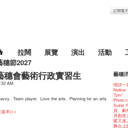
訂閱電
拉闊
展覽
演出
活動
藝穗節2027
 藝穗會藝術行政實習生
藝穗
藝穗節2
Veggie
我們的辣
WANT
Colet
1:32 AM
格外地創
曬藝術
情詩一
《藝穗
We'll Su
暫停開
爵士時代
陶‧茗 
格外地創
🎃萬聖節
Notice:
藝穗會
藝穗會復
藝穗會
藝穗會
治‧翁士
格外地創
WE AR
7pm*
藝穗會室
TEE
聖誕平
儀式
WANTE
 savvy. Team player. Love the arts. Planning for an arts
Aftersh
Fringe 
Photo c
Odyss
【德國
爵士樂
爵士時代
JAZZ A
Sony C
招聘
Susie
The Vau
價 🍯 
WANTE
爵士時代
爵士時
the Fri
【招募
員、劇
版本)>>
Feste x
玉露篇
票房櫃
藝穗會
JAZZ AG
availabl
「創作
具創造
藝穗好
✈ 數量
那位女
This S
Discoun
– 31, 2
對待，
暖又迷
藝穗會4
煎茶篇
走向自
對@藝穗
Wanted! 
煥然一
【當昌
舞台上
藝術作
✈數量