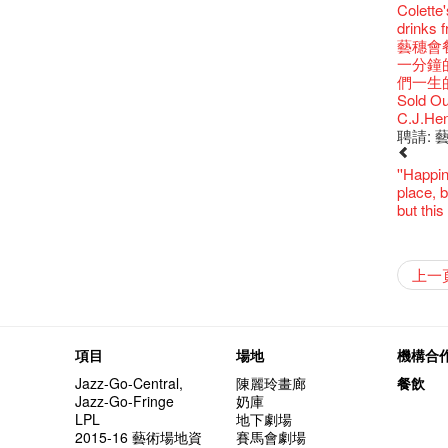
還未太
Bartend
參觀啦
藝穗會
Colette
古宅裏
演出期
新年快樂
【藝穗五月
【招募
Metrop
drinks 
古宅裡的
4月21
青菜沙律
WANT
《她和
藝穗會
奶庫推
暫時關
Pop-up
篇
一分鐘
我們的辣
觀賞《
們一生
意事項
Sold Ou
Wanted! 
C.J.Hen
Bartend
聘請:
''Happin
place, b
but thi
藝穗會
【藝穗會
【藝穗會
第二場
「與傳奇
不平淡想
Pepe
「百變素食
山外山
新春大
藝穗會
氣管表
新年新
什麼藝穗
與冰冰、
成！
冰​窖之
"Enjoy 
藝術家沙
Fung
攝影廊變身
2015
素食午
山外山
注意:
要吃一
上一
【藝穗會
十築香
10月15
啡！
藝穗會
十年，
裸對話
冰窖今天起
Listen
12:00-0
百年未
五月方
Floatin
處將於2
「在藝
窗外路
Bay在
常踴躍
BHA 15 
密係。
「好想藝術
取得了
breakf
Hizaka
Colet
藝穗會
兩位藝術
Hok Shi
【藝穗會
音樂家
【藝穗會
Step Up
【藝穗會
Exhib
藝穗會
A cappe
售罄，
加入我
客席策展人
開幕)
2015
上的新
「山外
世的秘
正
一位看
小交響樂
牛奶公
Secret
秘密就
首席釀酒師 
名。
得獎者
"Thank y
下午茶
Benn
個展開
全新會
東南亞
【藝穗會
餐:D
【藝穗會
來跟P
藝穗會
Circa 
「給他國
「照亮
項目
場地
機構合
these m
Arts Adm
術》訪
笑翻天
文化生
劉智倫
斯的詩
找到自
登登登
食得健康 
計劃」
鞦韆上
劇做出
UP有獎
years.."
Comedi
Macb
Glor
【藝穗會
理妥善
Jazz-Go-Central,
陳麗玲畫廊
餐飲
【藝穗會
謝謝您的
啦！
冰窖變身
的準導
欸，她
墨爾本
The Fri
三隻手的
RTHK's
藝術家
多姿多
麼是最
「鬧市
Jazz-Go-Fringe
奶庫
根在藝
榮獲「
👏🏻F
Being F
願望🎊
《蛻變
2016年
support
2月5日
喜氣洋
北烈風
「你是
【藝穗會
「美人
LPL
地下劇場
Japan x
獎
🎈
Fringe 
一連四次的
膽，舞
在攝影
Spotlig
*Col
普世歡
掛起乙
「一睡
🕵【
方！」
2015-16 藝術場地資
賽馬會劇場
Ring-O'
“Artists
🕵【
冰窖午
且結束
忙裡偷
品味藝
藝穗會
公開招聘