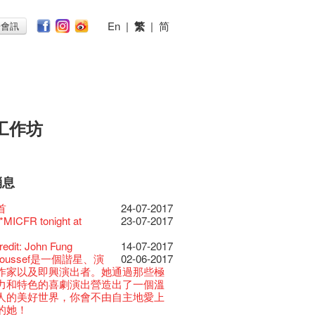
En
|
繁
|
简
子會訊
工作坊
消息
026
11-12-2025
 Lunch @Dairy
07-12-2020
椒小故事 Part 1
17-03-2020
ED
23-05-2019
te現已重開
19-12-2018
 : 藝穗會的故事
22-03-2018
@藝穗會
01-11-2017
首
24-07-2017
節2025》記者招待會
30-12-2024
rvive!
06-08-2020
放至二月二日
28-01-2020
II 大派對：塵世樂園
15-04-2019
台灣陶藝名家展 ︰ 李賢
18-12-2018
 : 藝穗會的故事
20-03-2018
 · 藝穗會 · 有啲野
26-10-2017
 *MICFR tonight at
23-07-2017
揭開新篇章
28-12-2023
刻版 1983 LOGO
03-08-2020
仝人・鼠年共勉
24-01-2020
大樓復修工程完成慶祝
11-04-2019
傑‧賴孝哲 展覽
 : 藝穗會的故事
19-03-2018
E RECRUITING!
19-10-2017
樂系列: Opera
04-07-2023
安，新年快樂！
24-12-2019
D!
04-09-2018
ow photo shoot with
02-03-2018
Venue for Hire
29-09-2017
redit: John Fung
14-07-2017
ey | 藝穗會 x 香港大歌劇院
原生蜂蜜 — 買第二件半
22-07-2020
教材套
30-11-2019
II 大派對：塵世樂園
09-04-2019
GE Party @ The Fringe
24-08-2018
han!
22-09-2017
 Youssef是一個諧星、演
02-06-2017
lt Cafe is now OPEN!
20-09-2022
】
D!
17-09-2019
II 大派對：塵世樂園
01-04-2019
代大派對@藝穗會
21-08-2018
nge Club Gallery is now
27-02-2018
！】
01-09-2017
21-09-2017
作家以及即興演出者。她通過那些極
 Fringe Pop-Up Collaboration
 ——【京都直送宇治茶
30-06-2020
檯的拆除
13-08-2019
 x 香港法國文化協會
25-03-2019
E Party - Blind Bird
07-08-2018
e in the Art Basel period of March 29
時如實觀照自己，嚴謹
22-08-2017
力和特色的喜劇演出營造出了一個溫
物
09-06-2022
有限 🍵 冰庫有售及可網上落單】
士走了
02-07-2019
31-07-2019
ide of Paradise 爵士大派
11-03-2019
t!
018.
不拘泥於形式或盲從權威。」
人的美好世界，你會不由自主地愛上
0週年展覽 — 回憶及
13-01-2022
 ——【京都直送宇治茶
29-06-2020
由
17-06-2019
會 – 盲鳥優惠！
Full time or Part time
03-05-2018
新的藝穗會，大家快來
21-02-2018
哥架生房碰上藝穗會】
16-08-2017
的她！
品徵集
有限 🍵 冰庫有售及可網上落單】