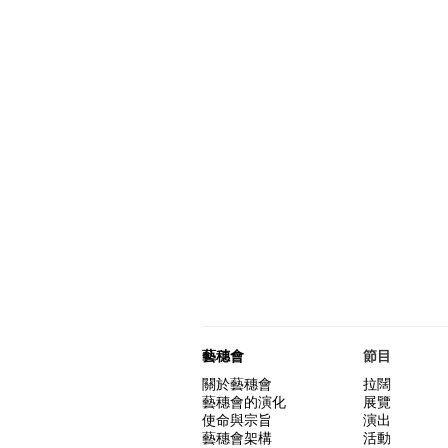
藝穗會
節目
關於藝穗會
拉闊
藝穗會的演化
展覽
使命與宗旨
演出
藝穗會架構
活動