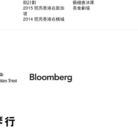
八周年 
Photogr
藝術家
【藝穗會
Benefi
助計劃
藝穗會冰庫
👻 Hal
fringe 
【藝穗會
想知道
諗好今
工作假
暫停開
Fringe 
熱情滿
藝術公社
Elaine L
跟大家
廚Joe
會@畫
2015 照亮香港在新加
美食劇場
會的20個
與義工
+ Peop
實習生
未？一於黎
探索「
藝穗默劇
你能告
圖利古
次會議
Benn
Gloria 
【藝穗會
Colett
坡
👻 Hal
第三場
藝穗會
Lee
演
風欲靜
試過冰
2015
食午餐
愛這片綠
2014 照亮香港在檳城
的20個
【藝穗會
第二次
舞蹈家 -
誠意聘
藝穗會的
【藝穗會
設計藝穗
8月2
多級樓
什麼藝
【藝穗會
第一次
有關演
穗會名
號再裸
與傳奇