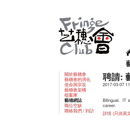
聘請:
關於藝穗會
藝穗會的演化
使命與宗旨
2017-03-07 1
藝穗會架構
檔案庫
藝穗網誌
Bilingual. IT
職位空缺
career.
聯絡我們 / 到訪
詳情 (只供英文