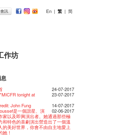
En
|
繁
|
简
子會訊
工作坊
消息
026
11-12-2025
 Lunch @Dairy
07-12-2020
椒小故事 Part 1
17-03-2020
ED
23-05-2019
te現已重開
19-12-2018
 : 藝穗會的故事
22-03-2018
@藝穗會
01-11-2017
首
24-07-2017
節2025》記者招待會
30-12-2024
rvive!
06-08-2020
放至二月二日
28-01-2020
II 大派對：塵世樂園
15-04-2019
台灣陶藝名家展 ︰ 李賢
18-12-2018
 : 藝穗會的故事
20-03-2018
 · 藝穗會 · 有啲野
26-10-2017
 *MICFR tonight at
23-07-2017
揭開新篇章
28-12-2023
刻版 1983 LOGO
03-08-2020
仝人・鼠年共勉
24-01-2020
大樓復修工程完成慶祝
11-04-2019
傑‧賴孝哲 展覽
 : 藝穗會的故事
19-03-2018
E RECRUITING!
19-10-2017
樂系列: Opera
04-07-2023
安，新年快樂！
24-12-2019
D!
04-09-2018
ow photo shoot with
02-03-2018
Venue for Hire
29-09-2017
redit: John Fung
14-07-2017
ey | 藝穗會 x 香港大歌劇院
原生蜂蜜 — 買第二件半
22-07-2020
教材套
30-11-2019
II 大派對：塵世樂園
09-04-2019
GE Party @ The Fringe
24-08-2018
han!
22-09-2017
 Youssef是一個諧星、演
02-06-2017
lt Cafe is now OPEN!
20-09-2022
】
D!
17-09-2019
II 大派對：塵世樂園
01-04-2019
代大派對@藝穗會
21-08-2018
nge Club Gallery is now
27-02-2018
！】
01-09-2017
21-09-2017
作家以及即興演出者。她通過那些極
 Fringe Pop-Up Collaboration
 ——【京都直送宇治茶
30-06-2020
檯的拆除
13-08-2019
 x 香港法國文化協會
25-03-2019
E Party - Blind Bird
07-08-2018
e in the Art Basel period of March 29
時如實觀照自己，嚴謹
22-08-2017
力和特色的喜劇演出營造出了一個溫
物
09-06-2022
有限 🍵 冰庫有售及可網上落單】
士走了
02-07-2019
31-07-2019
ide of Paradise 爵士大派
11-03-2019
t!
018.
不拘泥於形式或盲從權威。」
人的美好世界，你會不由自主地愛上
0週年展覽 — 回憶及
13-01-2022
 ——【京都直送宇治茶
29-06-2020
由
17-06-2019
會 – 盲鳥優惠！
Full time or Part time
03-05-2018
新的藝穗會，大家快來
21-02-2018
哥架生房碰上藝穗會】
16-08-2017
的她！
品徵集
有限 🍵 冰庫有售及可網上落單】