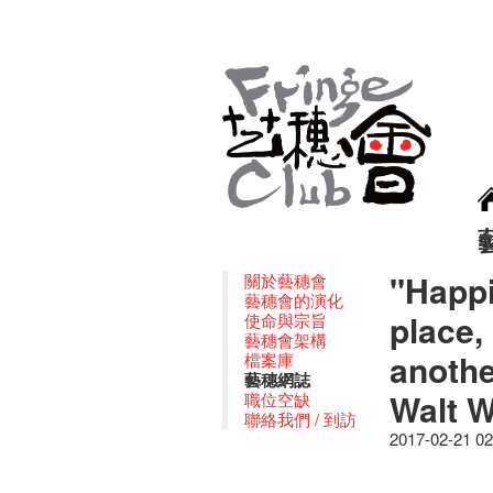
''Happ
關於藝穗會
藝穗會的演化
place, 
使命與宗旨
藝穗會架構
anothe
檔案庫
藝穗網誌
Walt 
職位空缺
聯絡我們 / 到訪
2017-02-21 0