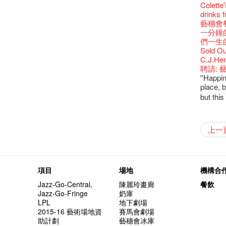
還未太
Bartend
參觀啦
藝穗會
Colette
古宅裏
演出期
新年快樂
【藝穗五月
【招募
Metrop
drinks 
古宅裡的
4月21
青菜沙律
WANT
《她和
藝穗會
奶庫推
暫時關
Pop-up
篇
一分鐘
我們的辣
觀賞《
們一生
意事項
Sold Ou
Wanted! 
C.J.Hen
Bartend
聘請:
''Happin
place, b
but thi
藝穗會
【藝穗會
【藝穗會
第二場
「與傳奇
不平淡想
Pepe
「百變素食
山外山
新春大
藝穗會
氣管表
新年新
什麼藝穗
與冰冰、
成！
冰​窖之
"Enjoy 
藝術家沙
Fung
攝影廊變身
2015
素食午
山外山
注意:
要吃一
上一
【藝穗會
十築香
10月15
啡！
藝穗會
十年，
裸對話
冰窖今天起
Listen
12:00-0
百年未
五月方
Floatin
處將於2
「在藝
窗外路
Bay在
常踴躍
BHA 15 
密係。
「好想藝術
取得了
breakf
Hizaka
Colet
藝穗會
兩位藝術
Hok Shi
【藝穗會
音樂家
【藝穗會
Step Up
【藝穗會
Exhib
藝穗會
A cappe
售罄，
加入我
客席策展人
開幕)
2015
上的新
「山外
世的秘
正
一位看
小交響樂
牛奶公
Secret
秘密就
首席釀酒師 
名。
得獎者
"Thank y
下午茶
Benn
個展開
全新會
東南亞
【藝穗會
餐:D
【藝穗會
來跟P
藝穗會
Circa 
「給他國
「照亮
項目
場地
機構合
these m
Arts Adm
術》訪
笑翻天
文化生
劉智倫
斯的詩
找到自
登登登
食得健康 
計劃」
鞦韆上
劇做出
UP有獎
years.."
Comedi
Macb
Glor
【藝穗會
理妥善
Jazz-Go-Central,
陳麗玲畫廊
餐飲
【藝穗會
謝謝您的
啦！
冰窖變身
的準導
欸，她
墨爾本
The Fri
三隻手的
RTHK's
藝術家
多姿多
麼是最
「鬧市
Jazz-Go-Fringe
奶庫
根在藝
榮獲「
👏🏻F
Being F
願望🎊
《蛻變
2016年
support
2月5日
喜氣洋
北烈風
「你是
【藝穗會
「美人
LPL
地下劇場
Japan x
獎
🎈
Fringe 
一連四次的
膽，舞
在攝影
Spotlig
*Col
普世歡
掛起乙
「一睡
🕵【
方！」
2015-16 藝術場地資
賽馬會劇場
Ring-O'
“Artists
🕵【
冰窖午
且結束
忙裡偷
品味藝
藝穗會
公開招聘
八周年 
Photogr
藝術家
【藝穗會
Benefi
助計劃
藝穗會冰庫
👻 Hal
fringe 
【藝穗會
想知道
諗好今
工作假
暫停開
Fringe 
熱情滿