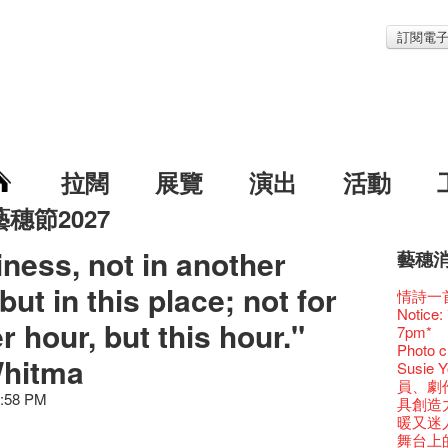
訂閱電
拉闊
展覽
演出
活動
藝穗節2027
iness, not in another
藝穗
藝穗節2
Veggie
我們的辣
WANT
but in this place; not for
Colet
格外地創
曬藝術
情詩一
《藝穗
We'll Su
暫停開
爵士時代
陶‧茗 
格外地創
🎃萬聖節
Notice:
藝穗會
藝穗會復
藝穗會
藝穗會
r hour, but this hour."
治‧翁士
格外地創
WE AR
7pm*
藝穗會室
TEE
聖誕平
儀式
WANTE
Aftersh
Fringe 
Photo c
Odyss
【德國
爵士樂
爵士時代
Whitma
JAZZ A
Sony C
招聘
Susie
The Vau
價 🍯 
WANTE
爵士時代
爵士時
the Fri
【招募
員、劇
Feste x
玉露篇
票房櫃
藝穗會
JAZZ AG
2:58 PM
availabl
「創作
具創造
藝穗好
✈ 數量
那位女
This S
Discoun
– 31, 2
對待，
暖又迷
藝穗會4
煎茶篇
走向自
對@藝穗
Wanted! 
煥然一
【當昌
舞台上
藝術作
✈數量