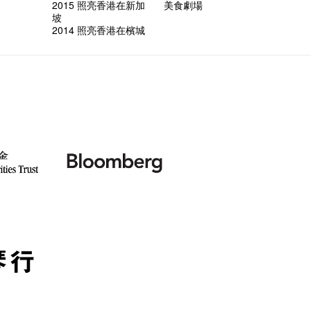
藝術公社
Elaine L
跟大家
廚Joe
會@畫
2015 照亮香港在新加
美食劇場
會的20個
與義工
+ Peop
實習生
未？一於黎
探索「
藝穗默劇
你能告
圖利古
次會議
Benn
Gloria 
【藝穗會
Colett
坡
👻 Hal
第三場
藝穗會
Lee
演
風欲靜
試過冰
2015
食午餐
愛這片綠
2014 照亮香港在檳城
的20個
【藝穗會
第二次
舞蹈家 -
誠意聘
藝穗會的
【藝穗會
設計藝穗
8月2
多級樓
什麼藝
【藝穗會
第一次
有關演
穗會名
號再裸
與傳奇