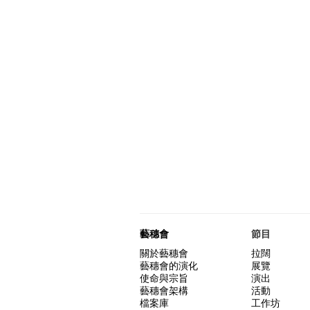
藝穗會
節目
關於藝穗會
拉闊
藝穗會的演化
展覽
使命與宗旨
演出
藝穗會架構
活動
檔案庫
工作坊