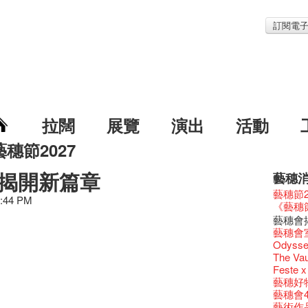
訂閱電
拉闊
展覽
演出
活動
藝穗節2027
揭開新篇章
藝穗
藝穗節2
5:44 PM
《藝穗
藝穗會
藝穗會室
Odyss
The Vau
Feste x
藝穗好
藝穗會4
藝術作