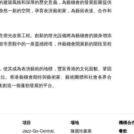
的建築風格和深厚的歷史意義，為藝穗會的發展藍圖提供
煥然一新的空間，孕育表演藝術家，為藝術表達、合作和
含燈光改善工程。創新的燈光設備將為藝穗會的牆身增添
都市景觀中的一座靈感燈塔，伴藝穗會開展新的階段里程
，使其成為表演藝術的地標，豐富香港的文化面貌、鞏固
地位。香港藝穗會期待與藝術家、藝術團體和社會各界合
術創造一個蓬勃發展的平台。
項目
場地
機構合
Jazz-Go-Central,
陳麗玲畫廊
餐飲