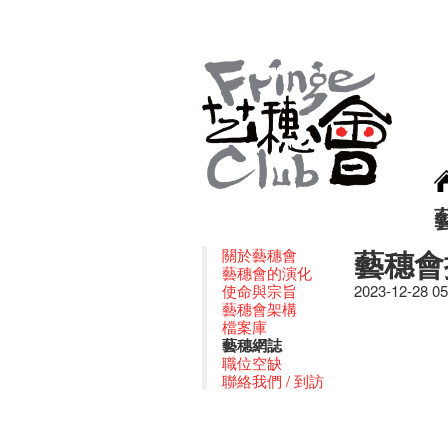
藝穗會
關於藝穗會
藝穗會的演化
使命與宗旨
2023-12-28 0
藝穗會架構
檔案庫
藝穗網誌
職位空缺
聯絡我們 / 到訪