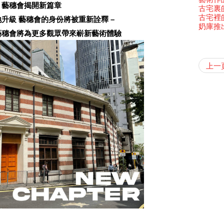
藝穗會揭開新篇章
古宅裏
古宅裡的
升級 藝穗會的身份將被重新詮釋 –
奶庫推
藝穗會將為更多觀眾帶來嶄新藝術體驗
Veggie
我們的辣
WANT
Colet
格外地創
曬藝術
情詩一
藝穗會
【藝穗會
We'll Su
【藝穗會
暫停開
第二場
爵士時代
「與傳奇
陶‧茗 
不平淡想
格外地創
Pepe
🎃萬聖節
「百變素食
Notice:
山外山
新春大
藝穗會
氣管表
新年新
藝穗會復
什麼藝穗
與冰冰、
藝穗會
成！
冰​窖之
藝穗會
"Enjoy 
藝術家沙
治‧翁士
Fung
攝影廊變身
格外地創
2015
WE AR
素食午
7pm*
山外山
注意:
要吃一
上一
【藝穗會
十築香
TEE
10月15
啡！
聖誕平
藝穗會
十年，
儀式
裸對話
冰窖今天起
WANTE
Listen
12:00-0
Aftersh
百年未
Fringe 
五月方
Photo c
Floatin
處將於2
「在藝
窗外路
Bay在
【德國
常踴躍
BHA 15 
爵士樂
密係。
「好想藝術
爵士時代
取得了
breakf
JAZZ A
Hizaka
Colet
Sony C
藝穗會
招聘
兩位藝術
Susie
Hok Shi
【藝穗會
音樂家
【藝穗會
Step Up
價 🍯 
【藝穗會
Exhib
WANTE
藝穗會
A cappe
爵士時代
售罄，
加入我
爵士時
客席策展人
開幕)
the Fri
2015
【招募
上的新
員、劇
「山外
世的秘
正
一位看
小交響樂
玉露篇
牛奶公
Secret
票房櫃
秘密就
首席釀酒師 
藝穗會
名。
得獎者
JAZZ AG
"Thank y
availabl
下午茶
「創作
Benn
具創造
個展開
全新會
東南亞
【藝穗會
餐:D
✈ 數量
【藝穗會
來跟P
那位女
藝穗會
Circa 
This S
「給他國
「照亮
Discoun
these m
– 31, 2
Arts Adm
對待，
術》訪
暖又迷
笑翻天
文化生
劉智倫
斯的詩
找到自
煎茶篇
登登登
食得健康 
走向自
計劃」
鞦韆上
對@藝穗
劇做出
UP有獎
Wanted! 
years.."
煥然一
Comedi
【當昌
Macb
舞台上
Glor
【藝穗會
理妥善
【藝穗會
謝謝您的
✈數量
啦！
冰窖變身
的準導
欸，她
還未太
墨爾本
The Fri
Bartend
三隻手的
參觀啦
RTHK's
藝穗會
藝術家
Colette
多姿多
麼是最
「鬧市
根在藝
榮獲「
演出期
👏🏻F
Being F
願望🎊
《蛻變
新年快樂
2016年
support
【藝穗五月
2月5日
【招募
喜氣洋
Metrop
北烈風
drinks 
「你是
【藝穗會
「美人
Japan x
獎
4月21
🎈
Fringe 
一連四次的
膽，舞
青菜沙律
在攝影
Spotlig
WANT
*Col
《她和
普世歡
掛起乙
藝穗會
「一睡
🕵【
方！」
Ring-O'
“Artists
暫時關
🕵【
冰窖午
且結束
忙裡偷
品味藝
藝穗會
Pop-up
公開招聘
篇
八周年 
Photogr
一分鐘
藝術家
【藝穗會
Benefi
👻 Hal
fringe 
我們的辣
【藝穗會
想知道
諗好今
工作假
暫停開
Fringe 
熱情滿
觀賞《
藝術公社
Elaine L
們一生
跟大家
廚Joe
會@畫
會的20個
與義工
+ Peop
實習生
未？一於黎
探索「
藝穗默劇
你能告
圖利古
意事項
次會議
Benn
Sold Ou
Gloria 
【藝穗會
Colett
👻 Hal
第三場
藝穗會
Lee
演
風欲靜
Wanted! 
試過冰
2015
C.J.Hen
食午餐
愛這片綠
的20個
【藝穗會
第二次
舞蹈家 -
誠意聘
Bartend
聘請:
藝穗會的
【藝穗會
設計藝穗
8月2
''Happin
多級樓
什麼藝
【藝穗會
第一次
place, b
有關演
穗會名
號再裸
but thi
與傳奇