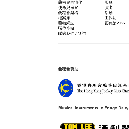
藝穗會的演化
展覽
使命與宗旨
演出
藝穗會架構
活動
檔案庫
工作坊
藝穗網誌
藝穗節2027
職位空缺
聯絡我們 / 到訪
藝穗會贊助
Musical instruments in
Fringe Dairy