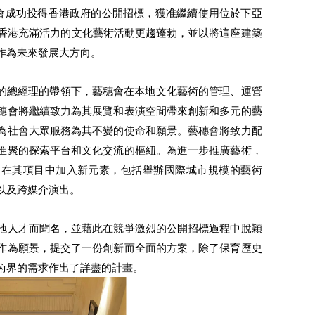
香港藝穗會成功投得香港政府的公開招標，獲准繼續使用位於下亞
令香港充滿活力的文化藝術活動更趨蓬勃，並以將這座建築
作為未來發展大方向。
指任的總經理的帶領下，藝穗會在本地文化藝術的管理、運營
穗會將繼續致力為其展覽和表演空間帶來創新和多元的藝
為社會大眾服務為其不變的使命和願景。藝穗會將致力配
匯聚的探索平台和文化交流的樞紐。為進一步推廣藝術，
，在其項目中加入新元素，包括舉辦國際城市規模的藝術
以及跨媒介演出。
地人才而聞名，並藉此在競爭激烈的公開招標過程中脫穎
作為願景，提交了一份創新而全面的方案，除了保育歷史
術界的需求作出了詳盡的計畫。