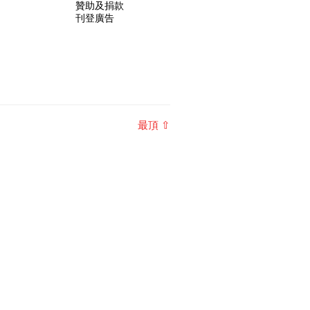
贊助及捐款
刊登廣告
最頂 ⇧