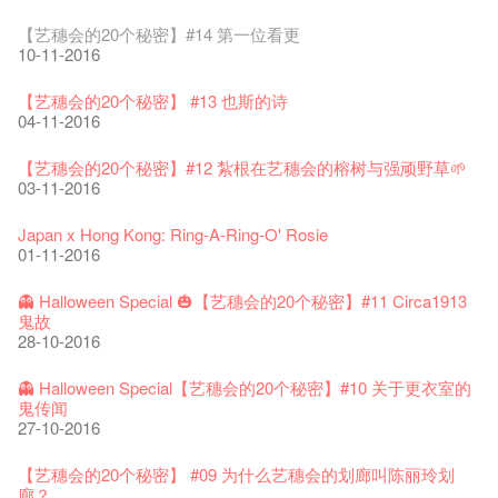
28-12-2016
艺穗会揭开新篇章
艺穗会复刻版 1983 LOGO TEE
艺穗会仝人・鼠年共勉
艺穗会大楼复修工程完成庆祝仪式
WANTED!
格外地创 : 艺穗会的故事
WE ARE RECRUITING!
Photo credit: John Fung
28-12-2023
【艺穗会的20个秘密】#14 第一位看更
03-08-2020
24-01-2020
11-04-2019
04-09-2018
19-03-2018
19-10-2017
14-07-2017
【艺穗会的圣诞礼"密"】#2 前世的秘密
10-11-2016
16-12-2016
艺穗会室乐系列: Opera Odyssey | 艺穗会 x 香港大歌剧院
【德国原生蜂蜜 — 买第二件半价 🍯 】
圣诞平安，新年快乐！
爵士时代II 大派对：尘世乐园
JAZZ AGE Party @ The Fringe
Aftershow photo shoot with Sony Chan!
Fringe Venue for Hire
Susie Youssef是一个谐星、演员、剧作家以及即兴演出者。她
04-07-2023
【艺穗会的20个秘密】 #13 也斯的诗
22-07-2020
24-12-2019
09-04-2019
24-08-2018
02-03-2018
29-09-2017
通过那些极具创造力和特色的喜剧演出营造出了一个温暖又迷
全新会借组合 - 更精彩的艺术文化生活！
04-11-2016
人的美好世界，你会不由自主地爱上舞台上的她！
13-12-2016
The Vault Cafe is now OPEN! Feste x Fringe Pop-Up
玉露篇 ——【京都直送宇治茶 ✈ 数量有限 🍵 冰库有售及可网
爵士乐教材套
爵士时代II 大派对：尘世乐园
爵士时代大派对@艺穗会
02-06-2017
the Fringe Club Gallery is now available in the Art Basel period
招聘
Collaboration
【艺穗会的20个秘密】#12 紮根在艺穗会的榕树与强顽野草🌱
上落单】
30-11-2019
01-04-2019
21-08-2018
of March 29 – 31, 2018.
22-09-2017
【艺穗会的圣诞礼"密"】#1 甚么是最佳的圣诞礼物?
20-09-2022
03-11-2016
30-06-2020
27-02-2018
Colette's Artbar happy hour drinks from $30
08-12-2016
WANTED!
艺穗会 x 香港法国文化协会
JAZZ AGE Party - Blind Bird Discount!
17-05-2017
21-09-2017
艺穗好物
Japan x Hong Kong: Ring-A-Ring-O' Rosie
煎茶篇 ——【京都直送宇治茶✈数量有限 🍵 冰库有售及可网上
17-09-2019
25-03-2019
07-08-2018
焕然一新的艺穗会，大家快来参观啦！
【艺穗会的20个秘密】#20
09-06-2022
01-11-2016
落单】
21-02-2018
艺穗会餐饮招聘
02-12-2016
【招募！】
29-06-2020
票房柜台的拆除
This Side of Paradise 爵士大派对@艺穗会 – 盲鸟优惠！
Wanted! Full time or Part time Bartender
10-04-2017
01-09-2017
艺穗会40周年展览 — 回忆及艺术作品征集
👻 Halloween Special 🎃【艺穗会的20个秘密】#11 Circa1913
13-08-2019
11-03-2019
03-05-2018
【招募!】艺穗会导赏员
🕵【有奖问答游戏】又黎喇！
13-01-2022
鬼故
演出期间须佩戴口罩
12-01-2018
一分钟的见闻，足以影响孩子们一生的看法。
29-11-2016
「创作时如实观照自己，严谨对待，不拘泥于形式或盲从权
28-10-2016
22-06-2020
31-07-2019
还未太迟
【艺穗五月·Fringe May】
01-04-2017
威。」
古宅里的下午茶
13-02-2019
24-04-2018
《她和他的时间之流》- 现场篇
22-08-2017
【艺穗会的20个秘密】#19 主厨Joe的故事
14-12-2021
👻 Halloween Special【艺穗会的20个秘密】#10 关于更衣室的
4月21日(星期二)重新开放
那位女士走了
26-11-2017
Sold Out In 7 Minutes! C.J.Hendry @ the Fringe
25-11-2016
鬼传闻
16-04-2020
02-07-2019
新年快乐 | 农历新年开放时间
WANTED - 项目统筹
21-03-2017
【当昌哥架生房碰上艺穗会】
27-10-2016
古宅里的下午茶 - 初冲
04-02-2019
12-04-2018
观赏《她和他的时间之流》注意事项
16-08-2017
【艺穗会的20个秘密】 #18 素食午餐的历史由来
09-07-2021
暂时关闭作深层清洁和静修
走向自由
24-11-2017
聘请: 艺穗会艺术行政实习生
22-11-2016
【艺穗会的20个秘密】 #09 为什么艺穗会的划廊叫陈丽玲划
03-04-2020
17-06-2019
青菜沙律 - 也斯
Pop-up Symphonic Artbar
07-03-2017
艺穗会—借来的时间 - Metropop
廊？