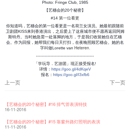
Photo: Fringe Club, 1985
【艺穗会的20个秘密】
第一位看更
#14
你知道吗，艺穗会的第一位看更是一名荷兰女演员。她最初跟随前
卫剧团KISS来到香港演出，之后爱上了这座城市便不愿再返回阿姆
斯特丹。当时她急需一处落脚的地方，于是我们收留她住在艺穗
会。作为回报，她帮我们每日天打扫，在夜晚照顾艺穗会。她的名
Heteren
字叫做Lorette van
.
----------------------------------------
「学玩导．艺游团」现正接受报名!
详情
：
https
://goo.gl/4dKqeV
报名
：
https
://goo.gl/I3xfb6
上一页
下一页
艺穗节2026
Veggie Lunch @Dairy
我们的辣椒小故事 Part 1
WANTED
Colette现已重开
格外地创 : 艺穗会的故事
晒艺术@艺穗会
情诗一首
艺穗会仝人敬贺各位：丁酉年新春大吉！🍊
11-12-2025
【艺穗会的20个秘密】#16 排气管表演特技
07-12-2020
17-03-2020
23-05-2019
19-12-2018
22-03-2018
01-11-2017
24-07-2017
24-01-2017
16-11-2016
《艺穗节2025》记者招待会
We'll Survive!
暂停开放至二月二日
爵士时代II 大派对：尘世乐园
陶‧茗 台湾陶艺名家展 ︰ 李贤治‧翁士杰‧赖孝哲 展览
格外地创 : 艺穗会的故事
🎃万圣节 · 艺穗会 · 有啲野
Notice: *MICFR tonight at 7pm*
注意: 设于艺穗会之快达票售票处将于2017年1月14日(六)后结
30-12-2024
【艺穗会的20个秘密】#15 靠窗外路灯照明的表演
06-08-2020
28-01-2020
15-04-2019
18-12-2018
20-03-2018
26-10-2017
23-07-2017
束营运
11-11-2016