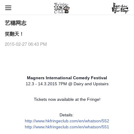
艺穗网志
笑翻天！
2015-02-27 06:43 PM
Magners International Comedy Festival
12.3 - 14.3.2015 7PM @ Dairy and Upstairs
Tickets now available at the Fringe!
Details:
http://www.hkfringeclub.com/en/whatson/552
http://www.hkfringeclub.com/en/whatson/551