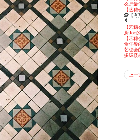
还未太
Bartend
参观啦
艺穗会
Colette
么是最
古宅里
演出期
新年快乐
【艺穗五月
【招募
Metrop
drinks 
【艺穗会
古宅里的
4月21
青菜沙律
WANT
《她和
艺穗会
🕵【
奶库推
暂时关
Pop-up
篇
一分钟
我们的辣
观赏《
们一生
【艺穗会
意事项
Sold Ou
厨Joe
Wanted! 
C.J.Hen
【艺穗会
Bartend
聘请:
食午餐
''Happin
艺穗会的
place, b
多级楼
but thi
【艺穗会
【艺穗会
第二场
「与传奇
不平淡想
Pepe
「百变素食
山外山
艺穗会
气管表
新年新
什么艺穗
与冰冰、
成！
冰​窖之
"Enjoy 
艺术家沙
Fung
摄影廊变身
2015
素食午
山外山
要吃一
上一
【艺穗会
十筑香
10月15
啡！
艺穗会
十年，
裸对话
冰窖今天起
Listen
12:00-0
百年未
五月方
Floatin
「在艺
窗外路
Bay在
常踊跃
BHA 15 
密系。
「好想艺术
取得了
breakf
Hizaka
Colet
艺穗会
两位艺术
Hok Shi
音乐家
【艺穗会
Step Up
【艺穗会
Exhib
艺穗会
A cappe
售罄，
加入我
客席策展人
开幕)
2015
上的新
「山外
正
一位看
小交响乐
牛奶公
Secret
秘密就
首席酿酒师 
名。
得奖者
"Thank y
下午茶
Benn
个展开
东南亚
【艺穗会
餐:D
【艺穗会
来跟P
艺穗会
Circa 
「给他国
「照亮
these m
Arts Adm
术》访
笑翻天
刘智伦
斯的诗
找到自
登登登
食得健康 
计划」
秋千上
剧做出
UP有奖
years.."
Comedi
Macb
Glor
理妥善
【艺穗会
谢谢您的
啦！
冰窖变身
的准导
欸，她
墨尔本
The Fri
三只手的
RTHK's
艺术家
多姿多
「闹市
根在艺
荣获「
👏🏻F
Being F
愿望🎊
《蜕变
2016年
support
2月5日
喜气洋
北烈风
「你是
「美人
Japan x
奖
🎈
Fringe 
一连四次的
胆，舞
在摄影
Spotlig
*Col
普世欢
挂起乙
「一睡
方！」
Ring-O'
“Artists
🕵【
冰窖午
且结束
忙里偷
品味艺
艺穗会
公开招聘
八周年 
Photogr
艺术家
Benefi
👻 Hal
fringe 
【艺穗会
想知道
谂好今
工作假
暂停开
Fringe 
热情满
艺术公社
Elaine L
跟大家
会@划
会的20个
与义工
+ Peop
实习生
未？一于黎
探索「
艺穗默剧
你能告
图利古