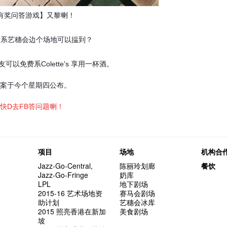
次会议
Benn
Gloria 
Colett
👻 Hal
第三场
艺穗会
Lee
演
风欲静
试过冰
2015
爱这片绿
的20个
【艺穗会
第二次
有奖问答游戏】又黎喇！
舞蹈家 -
诚意聘
【艺穗会
设计艺穗
8月2
什么艺
【艺穗会
第一次
片系艺穗会边个场地可以揾到？
有关演
穗会名
号再裸
与传奇
可以免费系Colette's 享用一杯酒。
答案于今个星期四公布。
快D去FB答问题喇！
项目
场地
机构合
Jazz-Go-Central,
陈丽玲划廊
餐饮
Jazz-Go-Fringe
奶库
LPL
地下剧场
2015-16 艺术场地资
赛马会剧场
助计划
艺穗会冰库
2015 照亮香港在新加
美食剧场
坡