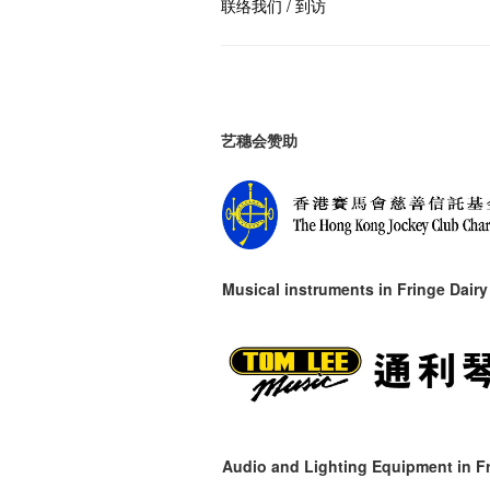
联络我们 / 到访
艺穗会赞助
Musical instruments in
Fringe Dairy
Audio and Lighting Equipment in Fr