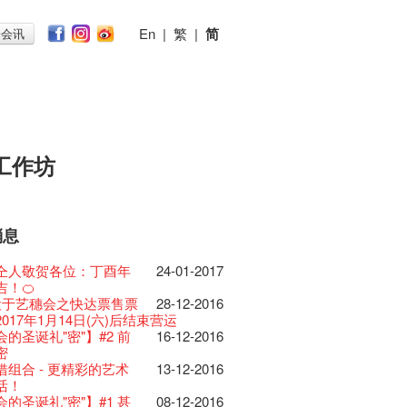
En
|
繁
|
简
子会讯
工作坊
消息
026
11-12-2025
 Lunch @Dairy
07-12-2020
椒小故事 Part 1
17-03-2020
ED
23-05-2019
te现已重开
19-12-2018
 : 艺穗会的故事
22-03-2018
@艺穗会
01-11-2017
首
24-07-2017
仝人敬贺各位：丁酉年
24-01-2017
节2025》记者招待会
30-12-2024
rvive!
06-08-2020
放至二月二日
28-01-2020
II 大派对：尘世乐园
15-04-2019
台湾陶艺名家展 ︰ 李贤
18-12-2018
 : 艺穗会的故事
20-03-2018
 · 艺穗会 · 有啲野
26-10-2017
 *MICFR tonight at
23-07-2017
吉！🍊
揭开新篇章
28-12-2023
刻版 1983 LOGO
03-08-2020
仝人・鼠年共勉
24-01-2020
大楼复修工程完成庆祝
11-04-2019
杰‧赖孝哲 展览
 : 艺穗会的故事
19-03-2018
E RECRUITING!
19-10-2017
 设于艺穗会之快达票售票
28-12-2016
乐系列: Opera
04-07-2023
安，新年快乐！
24-12-2019
D!
04-09-2018
ow photo shoot with
02-03-2018
Venue for Hire
29-09-2017
redit: John Fung
14-07-2017
017年1月14日(六)后结束营运
ey | 艺穗会 x 香港大歌剧院
原生蜂蜜 — 买第二件半
22-07-2020
教材套
30-11-2019
II 大派对：尘世乐园
09-04-2019
GE Party @ The Fringe
24-08-2018
han!
22-09-2017
 Youssef是一个谐星、演
02-06-2017
的圣诞礼"密"】#2 前
16-12-2016
lt Cafe is now OPEN!
20-09-2022
】
D!
17-09-2019
II 大派对：尘世乐园
01-04-2019
代大派对@艺穗会
21-08-2018
nge Club Gallery is now
27-02-2018
！】
01-09-2017
21-09-2017
作家以及即兴演出者。她通过那些极
密
 Fringe Pop-Up Collaboration
 ——【京都直送宇治茶
30-06-2020
台的拆除
13-08-2019
 x 香港法国文化协会
25-03-2019
E Party - Blind Bird
07-08-2018
e in the Art Basel period of March 29
时如实观照自己，严谨
22-08-2017
力和特色的喜剧演出营造出了一个温
借组合 - 更精彩的艺术
13-12-2016
物
09-06-2022
有限 🍵 冰库有售及可网上落单】
士走了
02-07-2019
31-07-2019
ide of Paradise 爵士大派
11-03-2019
t!
018.
不拘泥于形式或盲从权威。」
人的美好世界，你会不由自主地爱上
活！
0周年展览 — 回忆及
13-01-2022
 ——【京都直送宇治茶
29-06-2020
由
17-06-2019
会 – 盲鸟优惠！
Full time or Part time
03-05-2018
新的艺穗会，大家快来
21-02-2018
哥架生房碰上艺穗会】
16-08-2017
的她！
的圣诞礼"密"】#1 甚
08-12-2016
品征集
有限 🍵 冰库有售及可网上落单】