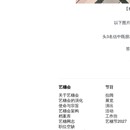
【
以下图
头3名估中既朋友
艺穗会
节目
关于艺穗会
拉阔
艺穗会的演化
展览
使命与宗旨
演出
艺穗会架构
活动
档案库
工作坊
艺穗网志
艺穗节2027
职位空缺