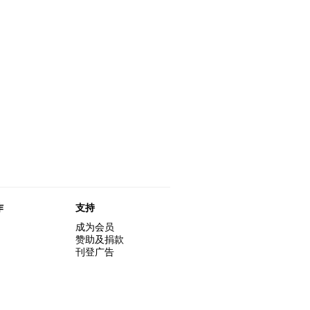
y和黄玉龙
17-03-2015
and Anthony!
e's之晚餐!
12-01-2015
loween Special【艺穗会
27-10-2016
导赏员工作坊精彩片段
03-10-2016
导赏员招募!
12-08-2016
－杜可风X许静联展
18-12-2015
窖的新menu了吗？
20-05-2015
-2016 艺术场地资助计划
17-03-2015
!
08-01-2015
秘密】#10 关于更衣室的鬼传闻
的20个秘密】#04 谁
30-09-2016
的赤裸对话终于裸完，
09-08-2016
 Andy Wong
请
25-02-2016
01-03-2014
的20个秘密】 #09 为
24-10-2016
会Logos?
0号再裸过！到时见。
穗会的划廊叫陈丽玲划廊？
的20个秘密】#03 艺
28-09-2016
的赤裸终于裸完， 8月6
25-07-2016
出取消
21-10-2016
字的由来
过！到时见。
的赤裸对话 – 记得失忆
20-07-2016
作
支持
成为会员
赞助及捐款
刊登广告