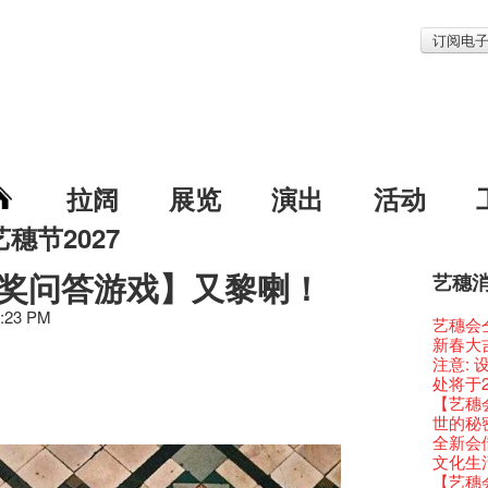
订阅电
拉阔
展览
演出
活动
艺穗节2027
有奖问答游戏】又黎喇！
艺穗
艺穗节2
Veggie
我们的辣
WANT
Colet
6:23 PM
格外地创
晒艺术
情诗一
艺穗会
《艺穗
We'll Su
暂停开
爵士时代
陶‧茗 
格外地创
🎃万圣节
Notice:
新春大
艺穗会
艺穗会复
艺穗会
艺穗会
治‧翁士
格外地创
WE AR
7pm*
注意:
艺穗会室
TEE
圣诞平
仪式
WANTE
Aftersh
Fringe 
Photo c
处将于2
Odyss
【德国
爵士乐
爵士时代
JAZZ A
Sony C
招聘
Susie
【艺穗会
The Vau
价 🍯 
WANTE
爵士时代
爵士时
the Fri
【招募
员、剧
世的秘
Feste x
玉露篇
票房柜
艺穗会
JAZZ AG
availabl
「创作
具创造
全新会
艺穗好
✈ 数量
那位女
This S
Discoun
– 31, 2
对待，
暖又迷
文化生
艺穗会4
煎茶篇
走向自
对@艺穗
Wanted! 
焕然一
【当昌
舞台上
【艺穗会
艺术作
✈数量