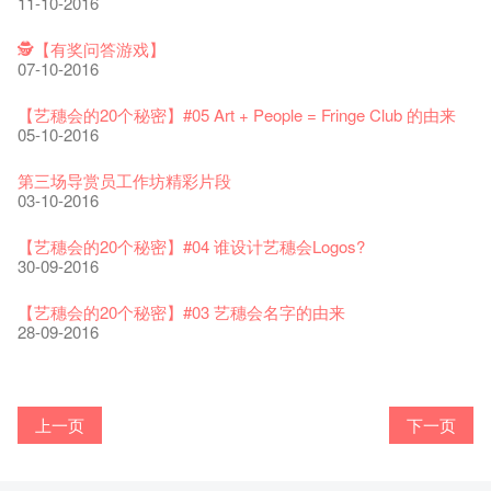
21-09-2017
11-10-2016
艺穗好物
Japan x Hong Kong: Ring-A-Ring-O' Rosie
煎茶篇 ——【京都直送宇治茶✈数量有限 🍵 冰库有售及可网上
17-09-2019
25-03-2019
07-08-2018
焕然一新的艺穗会，大家快来参观啦！
【艺穗会的20个秘密】#20
09-06-2022
01-11-2016
落单】
21-02-2018
艺穗会餐饮招聘
02-12-2016
【招募！】
29-06-2020
🕵【有奖问答游戏】
票房柜台的拆除
This Side of Paradise 爵士大派对@艺穗会 – 盲鸟优惠！
Wanted! Full time or Part time Bartender
10-04-2017
01-09-2017
07-10-2016
艺穗会40周年展览 — 回忆及艺术作品征集
👻 Halloween Special 🎃【艺穗会的20个秘密】#11 Circa1913
13-08-2019
11-03-2019
03-05-2018
【招募!】艺穗会导赏员
🕵【有奖问答游戏】又黎喇！
13-01-2022
鬼故
演出期间须佩戴口罩
12-01-2018
一分钟的见闻，足以影响孩子们一生的看法。
29-11-2016
「创作时如实观照自己，严谨对待，不拘泥于形式或盲从权
28-10-2016
22-06-2020
【艺穗会的20个秘密】#05 Art + People = Fringe Club 的由来
31-07-2019
还未太迟
【艺穗五月·Fringe May】
01-04-2017
威。」
05-10-2016
古宅里的下午茶
13-02-2019
24-04-2018
《她和他的时间之流》- 现场篇
22-08-2017
【艺穗会的20个秘密】#19 主厨Joe的故事
14-12-2021
👻 Halloween Special【艺穗会的20个秘密】#10 关于更衣室的
4月21日(星期二)重新开放
那位女士走了
26-11-2017
Sold Out In 7 Minutes! C.J.Hendry @ the Fringe
25-11-2016
鬼传闻
16-04-2020
第三场导赏员工作坊精彩片段
02-07-2019
新年快乐 | 农历新年开放时间
WANTED - 项目统筹
21-03-2017
【当昌哥架生房碰上艺穗会】
27-10-2016
03-10-2016
古宅里的下午茶 - 初冲
04-02-2019
12-04-2018
观赏《她和他的时间之流》注意事项
16-08-2017
【艺穗会的20个秘密】 #18 素食午餐的历史由来
09-07-2021
暂时关闭作深层清洁和静修
走向自由
24-11-2017
聘请: 艺穗会艺术行政实习生
22-11-2016
【艺穗会的20个秘密】 #09 为什么艺穗会的划廊叫陈丽玲划
03-04-2020
【艺穗会的20个秘密】#04 谁设计艺穗会Logos?
17-06-2019
青菜沙律 - 也斯
Pop-up Symphonic Artbar
07-03-2017
艺穗会—借来的时间 - Metropop
廊？
30-09-2016
奶库推出日式午餐
23-01-2019
02-04-2018
Wanted! Full time or Part time Bartender
14-08-2017
24-10-2016
艺穗会的20个秘密】#17 有几多级楼梯？
05-03-2021
我们的辣椒小故事 Part 2
02-11-2017
''Happiness, not in another place, but in this place; not for
18-11-2016
23-03-2020
【艺穗会的20个秘密】#03 艺穗会名字的由来
another hour, but this hour." Walt Whitma
有关演出取消
28-09-2016
21-02-2017
21-10-2016
第二场艺穗会导赏员工作坊完成！
「与传奇赤裸对话」KJ Tee
不平淡想平淡的艺术家 - David Fung
Pepe-san的猫咪艺术节
「百变素食」- Colette's 自助素食午餐
山外山开幕！
艺穗会—星期日的好去处!
新年新景象:D
与冰冰、Benny一起品嚐咖啡！
26-09-2016
冰​窖之Pasta再次登场！
08-07-2016
艺术家沙龙 — 洪志仑 (韩国)
22-02-2016
摄影廊变身Colette's Bar 12:00-00:00
27-11-2015
18-05-2015
11-03-2015
03-02-2015
06-01-2015
上一页
下一页
10-12-2014
24-11-2014
29-10-2014
17-02-2014
艺穗会的20个秘密：第二个秘密系。。。。。。
"Enjoy Life" KJ | 23.07.2016 赤裸对话
Listen Up! 的主办人 - Koya Hizakasu
2015-16 艺术场地资助计划
五月方圆展览 - 快乐布展日！
山外山展览要开幕了！
要吃一口吗？
十筑香港 — 投艺穗会一票吧！
BHA 15 for 15+ Architecture Exhibition记招盛况空前！
22-09-2016
十年，一瞬……
29-06-2016
冰窖今天起有all-day breakfasts了!
19-02-2016
Colette's (2014年1月20日隆重开幕)
09-11-2015
15-05-2015
10-03-2015
29-01-2015
02-01-2015