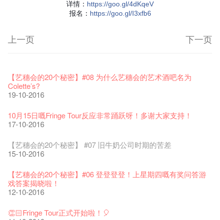
详情
：
https
://goo.gl/4dKqeV
报名：
https
://goo.gl/I3xfb6
上一页
下一页
艺穗节2026
Veggie Lunch @Dairy
我们的辣椒小故事 Part 1
WANTED
Colette现已重开
格外地创 : 艺穗会的故事
晒艺术@艺穗会
情诗一首
艺穗会仝人敬贺各位：丁酉年新春大吉！🍊
11-12-2025
【艺穗会的20个秘密】#16 排气管表演特技
07-12-2020
【艺穗会的20个秘密】#08 为什么艺穗会的艺术酒吧名为
17-03-2020
23-05-2019
19-12-2018
22-03-2018
01-11-2017
24-07-2017
24-01-2017
16-11-2016
Colette’s?
19-10-2016
《艺穗节2025》记者招待会
We'll Survive!
暂停开放至二月二日
爵士时代II 大派对：尘世乐园
陶‧茗 台湾陶艺名家展 ︰ 李贤治‧翁士杰‧赖孝哲 展览
格外地创 : 艺穗会的故事
🎃万圣节 · 艺穗会 · 有啲野
Notice: *MICFR tonight at 7pm*
注意: 设于艺穗会之快达票售票处将于2017年1月14日(六)后结
30-12-2024
【艺穗会的20个秘密】#15 靠窗外路灯照明的表演
06-08-2020
28-01-2020
15-04-2019
18-12-2018
20-03-2018
26-10-2017
23-07-2017
束营运
11-11-2016
10月15日嘅Fringe Tour反应非常踊跃呀！多谢大家支持！
28-12-2016
17-10-2016
艺穗会揭开新篇章
艺穗会复刻版 1983 LOGO TEE
艺穗会仝人・鼠年共勉
艺穗会大楼复修工程完成庆祝仪式
WANTED!
格外地创 : 艺穗会的故事
WE ARE RECRUITING!
Photo credit: John Fung
28-12-2023
【艺穗会的20个秘密】#14 第一位看更
03-08-2020
24-01-2020
11-04-2019
04-09-2018
19-03-2018
19-10-2017
14-07-2017
【艺穗会的圣诞礼"密"】#2 前世的秘密
10-11-2016
【艺穗会的20个秘密】 #07 旧牛奶公司时期的苦差
16-12-2016
15-10-2016
艺穗会室乐系列: Opera Odyssey | 艺穗会 x 香港大歌剧院
【德国原生蜂蜜 — 买第二件半价 🍯 】
圣诞平安，新年快乐！
爵士时代II 大派对：尘世乐园
JAZZ AGE Party @ The Fringe
Aftershow photo shoot with Sony Chan!
Fringe Venue for Hire
Susie Youssef是一个谐星、演员、剧作家以及即兴演出者。她
04-07-2023
【艺穗会的20个秘密】 #13 也斯的诗
22-07-2020
24-12-2019
09-04-2019
24-08-2018
02-03-2018
29-09-2017
通过那些极具创造力和特色的喜剧演出营造出了一个温暖又迷
全新会借组合 - 更精彩的艺术文化生活！
04-11-2016
【艺穗会的20个秘密】#06 登登登登！上星期四嘅有奖问答游
人的美好世界，你会不由自主地爱上舞台上的她！
13-12-2016
戏答案揭晓啦！
The Vault Cafe is now OPEN! Feste x Fringe Pop-Up
玉露篇 ——【京都直送宇治茶 ✈ 数量有限 🍵 冰库有售及可网
爵士乐教材套
爵士时代II 大派对：尘世乐园
爵士时代大派对@艺穗会
02-06-2017
the Fringe Club Gallery is now available in the Art Basel period
招聘
12-10-2016
Collaboration
【艺穗会的20个秘密】#12 紮根在艺穗会的榕树与强顽野草🌱
上落单】
30-11-2019
01-04-2019
21-08-2018
of March 29 – 31, 2018.
22-09-2017
【艺穗会的圣诞礼"密"】#1 甚么是最佳的圣诞礼物?
20-09-2022
03-11-2016
30-06-2020
27-02-2018
Colette's Artbar happy hour drinks from $30
08-12-2016
👏🏻Fringe Tour正式开始啦！🎈
WANTED!
艺穗会 x 香港法国文化协会
JAZZ AGE Party - Blind Bird Discount!
17-05-2017