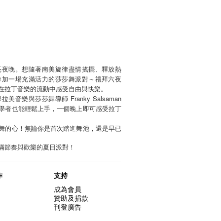
亮夜晚。想隨著南美旋律盡情搖擺、釋放熱
參加一場充滿活力的莎莎舞派對～禮拜六夜
在拉丁音樂的流動中感受自由與快樂。
樂與莎莎舞導師 Franky Salsaman
學者也能輕鬆上手，一個晚上即可感受拉丁
舞的心！無論你是首次踏進舞池，還是早已
滿節奏與歡樂的夏日派對！
作
支持
成為會員
贊助及捐款
刊登廣告