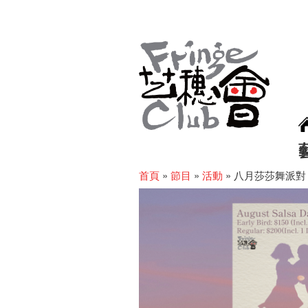
首頁
»
節目
»
活動
»
八月莎莎舞派對