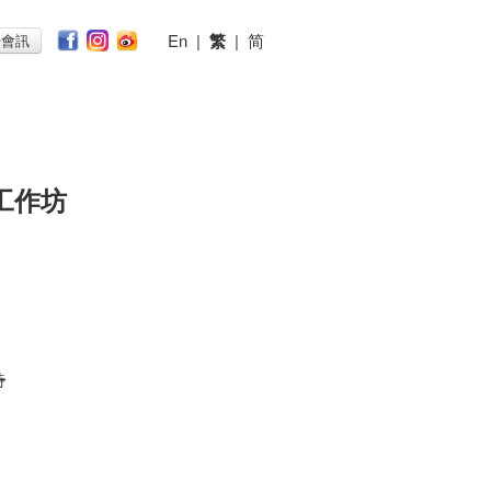
En
|
繁
|
简
子會訊
工作坊
時