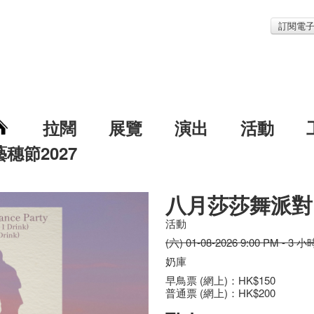
訂閱電
拉闊
展覽
演出
活動
藝穗節2027
八月莎莎舞派對
活動
(六) 01-08-2026 9:00 PM - 3 小
奶庫
早鳥票 (網上)：HK$150
普通票 (網上)：HK$200