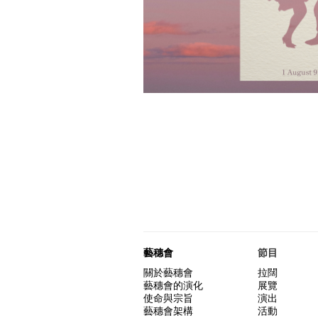
藝穗會
節目
關於藝穗會
拉闊
藝穗會的演化
展覽
使命與宗旨
演出
藝穗會架構
活動