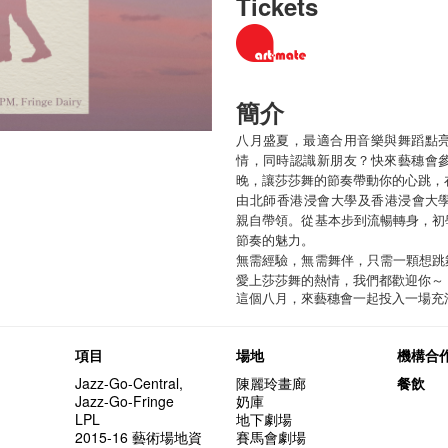
Tickets
簡介
八月盛夏，最適合用音樂與舞蹈點
情，同時認識新朋友？快來藝穗會
晚，讓莎莎舞的節奏帶動你的心跳，
由北師香港浸會大學及香港浸會大學拉美音
親自帶領。從基本步到流暢轉身，初
節奏的魅力。
無需經驗，無需舞伴，只需一顆想跳
愛上莎莎舞的熱情，我們都歡迎你～
這個八月，來藝穗會一起投入一場充
項目
場地
機構合
Jazz-Go-Central,
陳麗玲畫廊
餐飲
Jazz-Go-Fringe
奶庫
LPL
地下劇場
2015-16 藝術場地資
賽馬會劇場