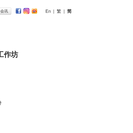
En
|
繁
|
简
子会讯
工作坊
时