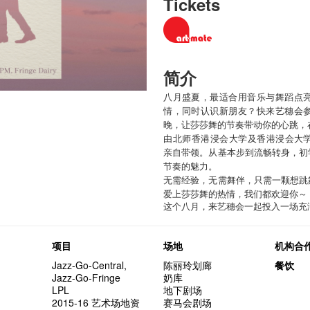
Tickets
简介
八月盛夏，最适合用音乐与舞蹈点
情，同时认识新朋友？快来艺穗会
晚，让莎莎舞的节奏带动你的心跳，
由北师香港浸会大学及香港浸会大学拉美音
亲自带领。从基本步到流畅转身，初
节奏的魅力。
无需经验，无需舞伴，只需一颗想跳
爱上莎莎舞的热情，我们都欢迎你～
这个八月，来艺穗会一起投入一场充
项目
场地
机构合
Jazz-Go-Central,
陈丽玲划廊
餐饮
Jazz-Go-Fringe
奶库
LPL
地下剧场
2015-16 艺术场地资
赛马会剧场