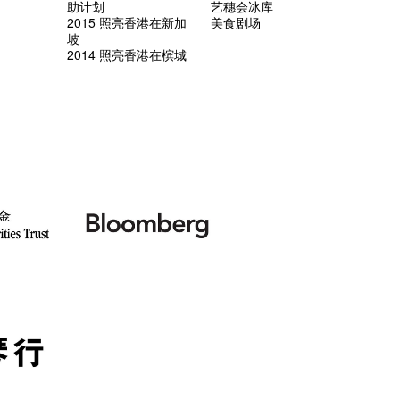
助计划
艺穗会冰库
2015 照亮香港在新加
美食剧场
坡
2014 照亮香港在槟城