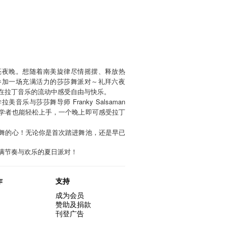
亮夜晚。想随着南美旋律尽情摇摆、释放热
参加一场充满活力的莎莎舞派对～礼拜六夜
在拉丁音乐的流动中感受自由与快乐。
乐与莎莎舞导师 Franky Salsaman
学者也能轻松上手，一个晚上即可感受拉丁
舞的心！无论你是首次踏进舞池，还是早已
满节奏与欢乐的夏日派对！
作
支持
成为会员
赞助及捐款
刊登广告