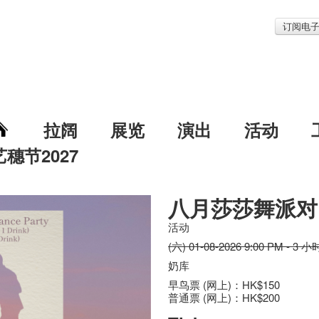
订阅电
拉阔
展览
演出
活动
艺穗节2027
八月莎莎舞派对
活动
(六) 01-08-2026 9:00 PM - 3 小
奶库
早鸟票 (网上)：HK$150
普通票 (网上)：HK$200