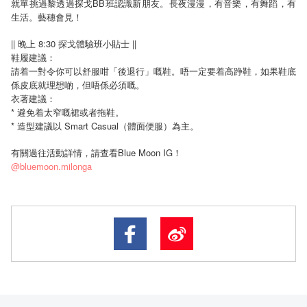
就單挑過黎透過探戈BB班認識新朋友。長夜漫漫，有音樂，有舞蹈，有
生活。藝穗會見！
|| 晚上 8:30 探戈體驗班小貼士 ||
鞋履建議：
請着一對令你可以舒服咁「後退行」嘅鞋。唔一定要着高踭鞋，如果鞋底
係皮底就理想啲，但唔係必須嘅。
衣著建議：
* 避免着太窄嘅裙或者拖鞋。
*
Smart Casual
造型建議以
（體面便服）為主。
有關過往活動詳情，請查看Blue Moon IG！
@bluemoon.milonga