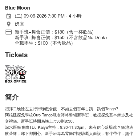
Blue Moon
(二) 09-06-2026 7:30 PM - 4 小時
奶庫
新手班+舞會正價：$180（含一杯飲品)
新手班+舞會正價：$150（不含飲品No Drink)
全職學生：$100（不含飲品）
Tickets
簡介
禮拜二晚除左去行街睇戲食飯，不如去個百年古蹟，跳個Tango?
阿根廷探戈學校Otro Tango嘅老師將帶領新手班，教授探戈基本舞步及社
交禮儀。新手班時間為晚上7:30到8:30。
深水區舞會由TDJ Kaiyu主持，8:30-11:30pm。未有信心落場跳？舞池邊
飲番杯，睇下都開心。新手班專為零舞蹈經驗嘅人而設，有伴帶伴，無伴