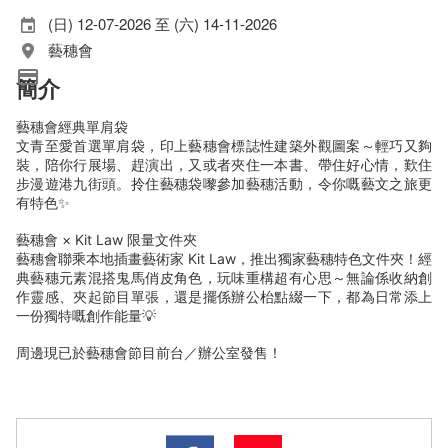
(日) 12-07-2026 至 (六) 14-11-2026
藝穗會
簡介
藝穗會經典單肩袋
文青至愛首選單肩袋，印上藝穗會標誌性建築外觀圖案～輕巧又夠
裝，陪你行展場、趕演出，又或者夾住一本書、帶住好心情，歎住
步漫遊港九街頭。拎住藝穗袋嚟參加藝穗活動，令你嘅藝文之旅更
有特色✨
藝穗會 × Kit Law 限量文件夾
藝穗會聯乘本地插畫藝術家 Kit Law，推出獨家藝穗特色文件夾！經
典藝穗元素混搭鬼馬俏皮角色，玩味重構超有心思～無論係收納創
作靈感、夾起節目單張，還是擺係辦公枱點綴一下，都為日常添上
一份獨特嘅創作能量💡
周邊現已於藝穗會節目前台／辦公室發售！