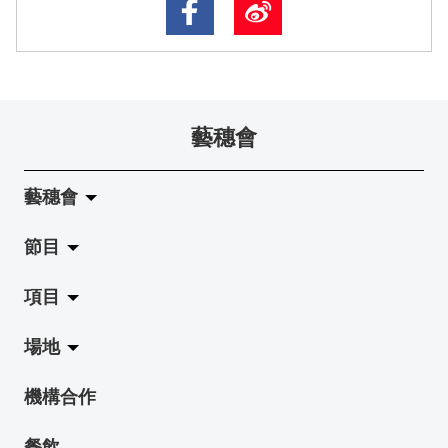
藝穗會
藝穗會
節目
關於藝穗會
項目
藝穗會的演化
拉闊
場地
使命與宗旨
展覽
Jazz-Go-Central, Jazz-Go-Fringe
機構合作
藝穗會架構
演出
LPL
陳麗玲畫廊
餐飲
檔案庫
活動
2015-16 藝術場地資助計劃
奶庫