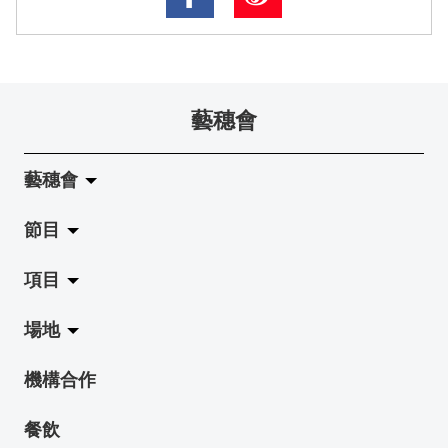
藝穗會
藝穗會
節目
關於藝穗會
項目
藝穗會的演化
拉闊
場地
使命與宗旨
展覽
Jazz-Go-Central, Jazz-Go-Fringe
機構合作
藝穗會架構
演出
LPL
陳麗玲畫廊
餐飲
檔案庫
活動
2015-16 藝術場地資助計劃
奶庫