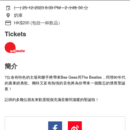
(一) 25-12-2023 8:30 PM - 2 小時 30 分
奶庫
HK$200 (包括一杯飲品）
Tickets
簡介
7位各有特色的主場和樂手將帶來Bee Gees同The Beatles，同埋90年代
的廣東經典歌。獨特又富有熱情的音色將為你帶來一個難忘的懷舊聖誕
夜！
記得約多幾位朋友來歡度呢個充滿音樂同溫暖的聖誕啦！