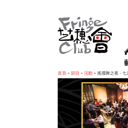
首頁
»
節目
»
活動
»
搖擺舞之夜 - 七