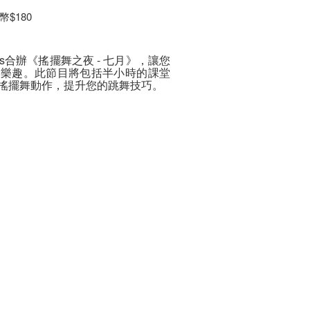
幣$180
ings合辦《搖擺舞之夜 - 七月》，讓您
的樂趣。此節目將包括半小時的課堂
搖擺舞動作，提升您的跳舞技巧。