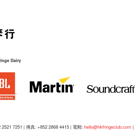
inge Dairy
2521 7251 | 傳真: +852 2868 4415 |
電郵:
hello@hkfringeclub.com
|