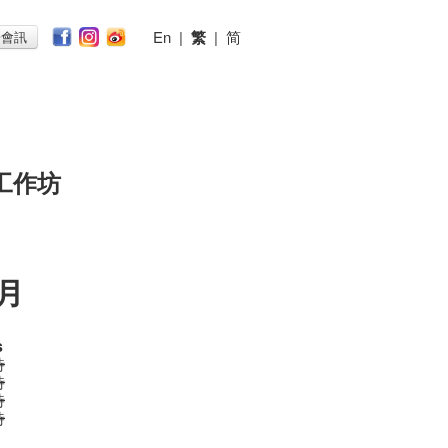
En
|
繁
|
简
子會訊
工作坊
七月
s
時
時
時
時