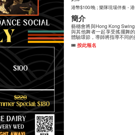
港幣$100/晚 ; 樂隊現場伴奏 - 港
簡介
藝穗會將與Hong Kong Sw
與其他舞者一起享受搖擺舞
體驗環節，導師將指導不同的
🎟️
按此報名