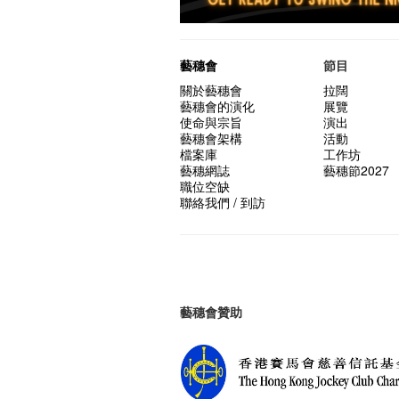
藝穗會
節目
關於藝穗會
拉闊
藝穗會的演化
展覽
使命與宗旨
演出
藝穗會架構
活動
檔案庫
工作坊
藝穗網誌
藝穗節2027
職位空缺
聯絡我們 / 到訪
藝穗會贊助