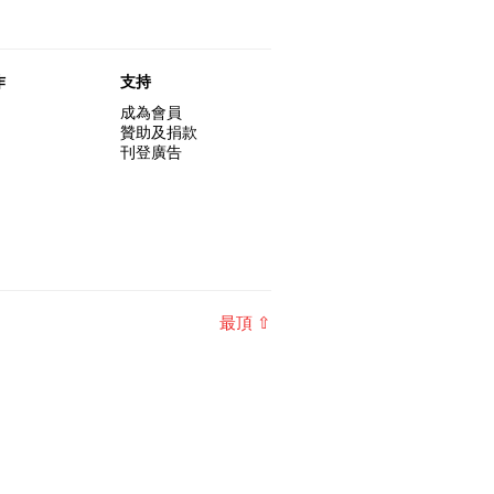
作
支持
成為會員
贊助及捐款
刊登廣告
最頂 ⇧