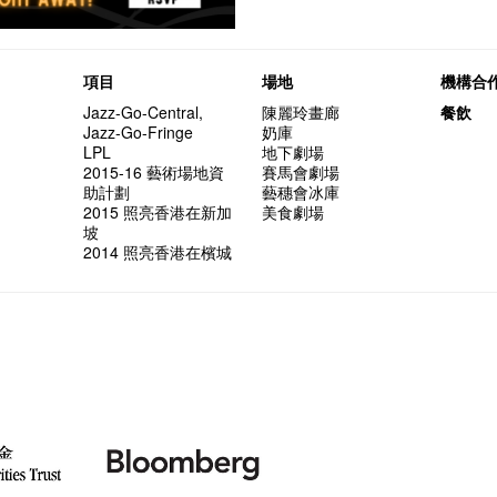
項目
場地
機構合
Jazz-Go-Central,
陳麗玲畫廊
餐飲
Jazz-Go-Fringe
奶庫
LPL
地下劇場
2015-16 藝術場地資
賽馬會劇場
助計劃
藝穗會冰庫
2015 照亮香港在新加
美食劇場
坡
2014 照亮香港在檳城