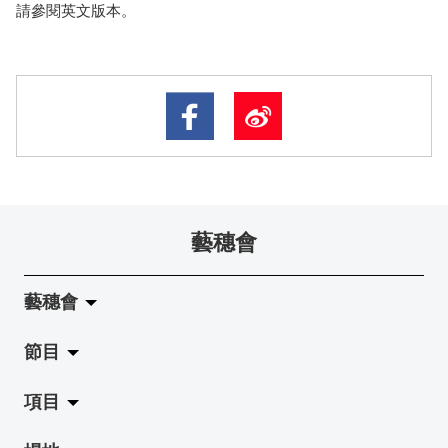
請參閱英文版本。
藝穗會
藝穗會
節目
關於藝穗會
項目
藝穗會的演化
拉闊