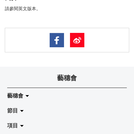
請參閱英文版本。
藝穗會
藝穗會
節目
關於藝穗會
項目
藝穗會的演化
拉闊