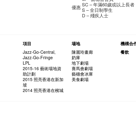
SC – 年滿60歲或以上長者
優惠
S – 全日制學生
D – 殘疾人士
項目
場地
機構合
Jazz-Go-Central,
陳麗玲畫廊
餐飲
Jazz-Go-Fringe
奶庫
LPL
地下劇場
2015-16 藝術場地資
賽馬會劇場
助計劃
藝穗會冰庫
2015 照亮香港在新加
美食劇場
坡
2014 照亮香港在檳城