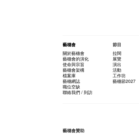
藝穗會
節目
關於藝穗會
拉闊
藝穗會的演化
展覽
使命與宗旨
演出
藝穗會架構
活動
檔案庫
工作坊
藝穗網誌
藝穗節2027
職位空缺
聯絡我們 / 到訪
藝穗會贊助