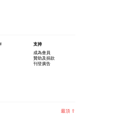
作
支持
成為會員
贊助及捐款
刊登廣告
最頂 ⇧