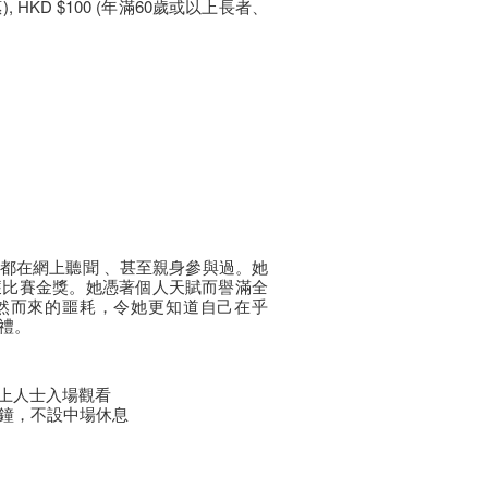
優惠), HKD $100 (年滿60歲或以上長者、
都在網上聽聞 、甚至親身參與過。她
獲比賽金獎。她憑著個人天賦而譽滿全
然而來的噩耗，令她更知道自己在乎
禮。
以上人士入場觀看
分鐘，不設中場休息