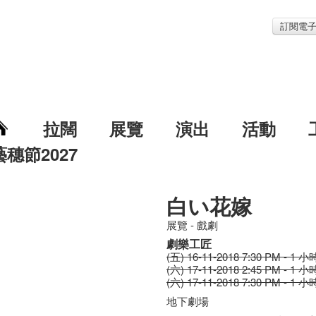
訂閱電
拉闊
展覽
演出
活動
藝穗節2027
白い花嫁
展覽 - 戲劇
劇樂工匠
(五) 16-11-2018 7:30 PM - 1 小
(六) 17-11-2018 2:45 PM - 1 小
(六) 17-11-2018 7:30 PM - 1 小
地下劇場