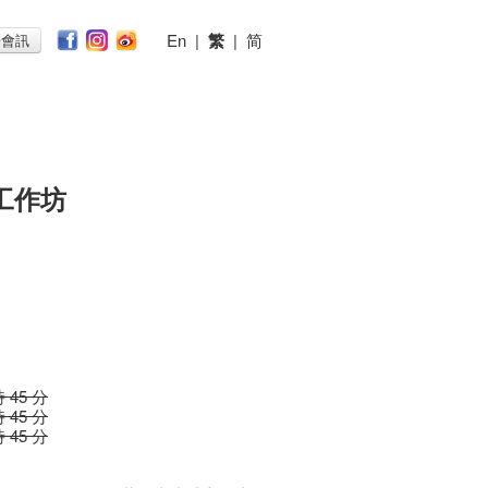
En
|
繁
|
简
子會訊
工作坊
時 45 分
時 45 分
時 45 分