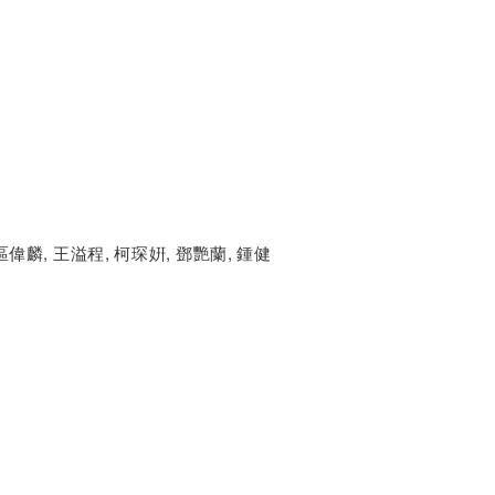
區偉麟, 王溢程, 柯琛姸, 鄧艷蘭, 鍾健