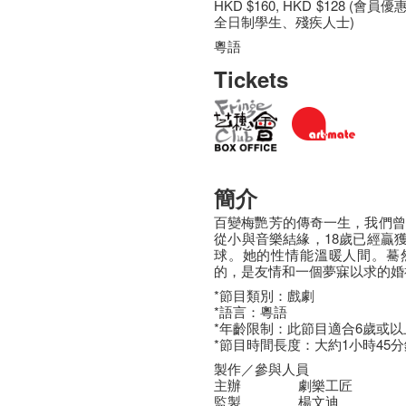
HKD $160, HKD $128 (會員
全日制學生、殘疾人士)
粵語
Tickets
簡介
百變梅艷芳的傳奇一生，我們曾
從小與音樂結緣，18歲已經贏
球。她的性情能溫暖人間。驀
的，是友情和一個夢寐以求的婚
*節目類別：戲劇
*語言：粵語
*年齡限制：此節目適合6歲或
*節目時間長度：大約1小時45
製作／參與人員
主辦
劇樂工匠
監製
楊文迪