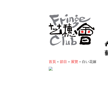
首頁
»
節目
»
展覽
»
白い花嫁