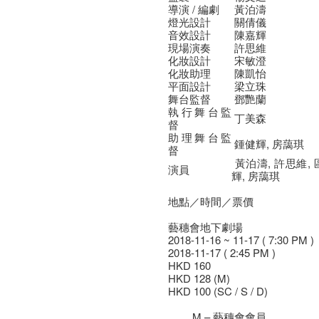
導演 / 編劇
黃泊濤
燈光設計
關倩儀
音效設計
陳嘉輝
現場演奏
許思維
化妝設計
宋敏澄
化妝助理
陳凱怡
平面設計
梁立珠
舞台監督
鄧艷蘭
執行舞台監
丁美森
督
助理舞台監
鍾健輝, 房藹琪
督
黃泊濤, 許思維, 
演員
輝, 房藹琪
地點／時間／票價
藝穗會地下劇場
2018-11-16 ~ 11-17 ( 7:30 PM )
2018-11-17 ( 2:45 PM )
HKD 160
HKD 128 (M)
HKD 100 (SC / S / D)
M – 藝穗會會員