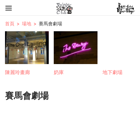
首頁
場地
賽馬會劇場
陳麗玲畫廊
奶庫
地下劇場
賽馬會劇場