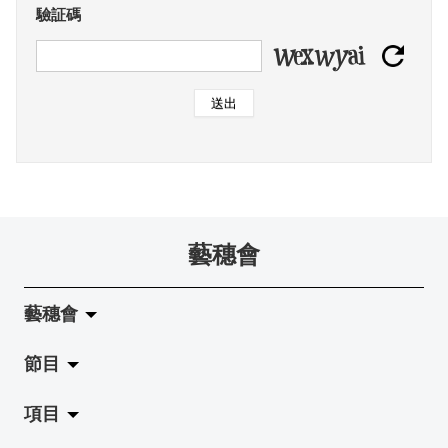
驗証碼
送出
藝穗會
藝穗會
節目
關於藝穗會
項目
藝穗會的演化
拉闊