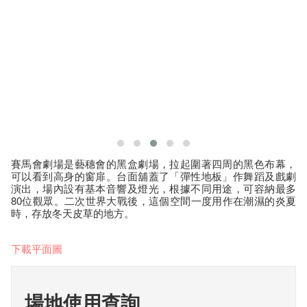
賽馬會劇場是藝穗會的黑盒劇場，拉起圍著四周的黑色布幕，
可以看到高身的窗扉。台面舖蓋了「彈性地板」作舞蹈及戲劇
演出，場內設有基本音響及燈光，根據不同用途，可容納最多
80位觀眾。二次世界大戰後，這個空間一度用作在潮濕的炎夏
時，存放冬天皮草的地方。
下載平面圖
場地使用查詢