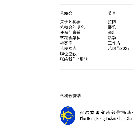
艺穗会
节目
关于艺穗会
拉阔
艺穗会的演化
展览
使命与宗旨
演出
艺穗会架构
活动
档案库
工作坊
艺穗网志
艺穗节2027
职位空缺
联络我们 / 到访
艺穗会赞助