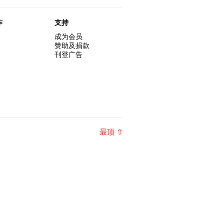
作
支持
成为会员
赞助及捐款
刊登广告
最顶 ⇧