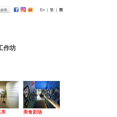
En
|
繁
|
简
子会讯
工作坊
冰库
美食剧场