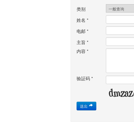
类别
姓名
*
电邮
*
主旨
*
内容
*
验証码
*
送出