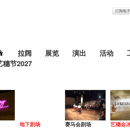
订阅电
拉阔
展览
演出
活动
艺穗节2027
地下剧场
赛马会剧场
艺穗会