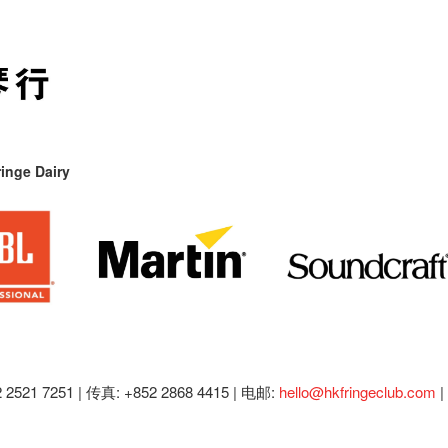
inge Dairy
2521 7251 | 传真: +852 2868 4415 |
电邮:
hello@hkfringeclub.com
|