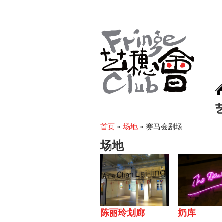
首页
»
场地
»
赛马会剧场
场地
陈丽玲划廊
奶库