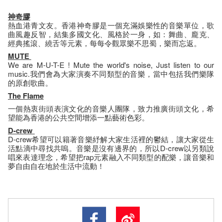
神奇膠
熱血港青文友。香港神奇膠是一個充滿娛樂性的音樂單位，歌
曲風趣反智，結集多國文化、風格於一身，如：舞曲、龐克、
經典搖滾、繞舌等元素，每每令觀眾樂不思蜀，樂而忘返。
MUTE
We are M-U-T-E ! Mute the world's noise, Just listen to our
music.我們會為大家演奏不同類型的音樂，當中包括我們樂隊
的原創歌曲。
The Flame
一個熱衷街頭表演文化的音樂人團隊，致力推廣街頭文化，希
望能為香港的公共空間增添一點藝術色彩。
D-crew
D-crew希望可以籍著音樂紓解大家生活裡的鬱結，讓大家從生
活點滴中尋找共嗚。音樂是沒有邊界的，所以D-crew以另類說
唱來表達理念，希望把rap元素融入不同類型的配樂，讓音樂和
夢自由自在地於生活中流動！