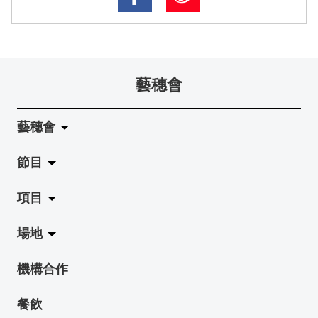
藝穗會
藝穗會
節目
關於藝穗會
項目
藝穗會的演化
拉闊
場地
使命與宗旨
展覽
Jazz-Go-Central, Jazz-Go-Fringe
機構合作
藝穗會架構
演出
LPL
陳麗玲畫廊
餐飲
檔案庫
活動
2015-16 藝術場地資助計劃
奶庫