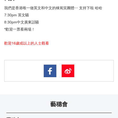
我們是香港唯一做英文和中文的棟篤笑團體⋯ 支持下啦 哈哈
7:30pm 英文騷
8:30pm中文廣東話騷
*歡迎一票看兩場！
歡迎16歲或以上的人士觀看
藝穗會