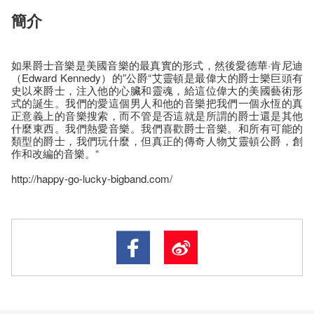
簡介
如果爵士音樂是美國音樂的最真實的形式，然後愛德華·肯尼迪
（Edward Kennedy）的”公爵“艾靈頓是最偉大的爵士樂巨頭有
史以來爵士，注入他的心臟和靈魂，給這位偉大的美國藝術形
式的誕生。我們的愛這個男人和他的音樂把我們一個永恆的真
正意義上的音樂搜索，而不管是否這就是所謂的爵士還是其他
什麼東西。我們熱愛音樂。我們喜歡爵士音樂。和所有可能的
類型的爵士，我們玩什麼，但真正的傳奇人物艾靈頓公爵，創
作和改編的音樂。“
http://happy-go-lucky-bigband.com/