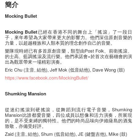
簡介
Mocking Bullet
Mocking Bullet
已經在香港不同的舞台上「搖滾」了一段日
子，來年希望為大家帶來更大的影響力。他們深信原創音樂的
力量，以超越種族和人類本質的理念創作自己的音樂。
樂隊現時經已有多首原創音樂，類型由Post Folk、前衛搖滾、
的士高、藍調搖滾及流行樂。他們承諾會=於首次在藝穗會的演
出為觀眾帶來一場精彩演奏。
Eric Chu (主音, 結他), Jeff Mok (低音結他), Dave Wong (鼓)
https://www.facebook.com/MockingBullet/
Shumking
Mansion
從迷幻搖滾到硬搖滾，從舞蹈到流行電子音樂，Shumking
Mansion比誰都愛音樂，四位成員以想像和活力演奏，所展現
的，是不受束縛的獨特性。他們的時尚品味向伊維薩島的酒鬼
致敬，亦備受好評。
Zaid (主音, 結他), Shum (低音結他), JE (鍵盤吉他), Mike (鼓)