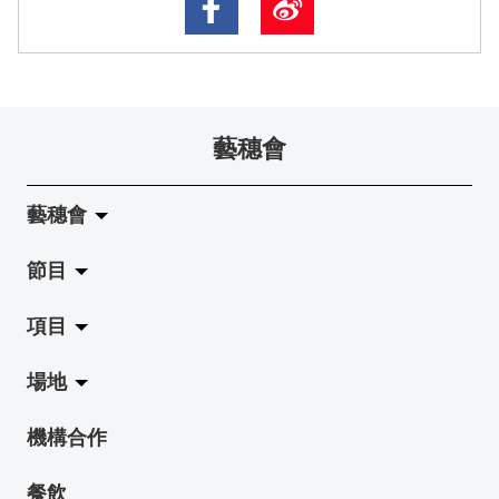
藝穗會
藝穗會
節目
關於藝穗會
項目
藝穗會的演化
拉闊
場地
使命與宗旨
展覽
Jazz-Go-Central, Jazz-Go-Fringe
機構合作
藝穗會架構
演出
LPL
陳麗玲畫廊
餐飲
檔案庫
活動
2015-16 藝術場地資助計劃
奶庫