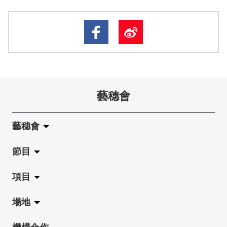
藝穗會
藝穗會
節目
關於藝穗會
項目
藝穗會的演化
拉闊
場地
使命與宗旨
展覽
Jazz-Go-Central, Jazz-Go-Fringe
機構合作
藝穗會架構
演出
LPL
陳麗玲畫廊