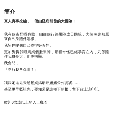
簡介
真人真事改編，一個由怪病引發的大冒險！
我有個奇怪嘅身體，細細個行路果陣成日跌親，大個咗先知原
來自己身體係咁樣。
我望住呢個自己覺得好奇怪。
更加覺得我喺媽媽個肚果陣，那種奇怪已經孕育在內，只係隨
住我嘅長大，佢更明顯。
我會問，
「點解我會係咁？」
我決定返返去爸爸媽媽爺爺嫲嫲公公婆婆……
甚至更早嘅祖先，要知道是誰種下的根，留下背上這印記。
歡迎6歲或以上的人士觀看