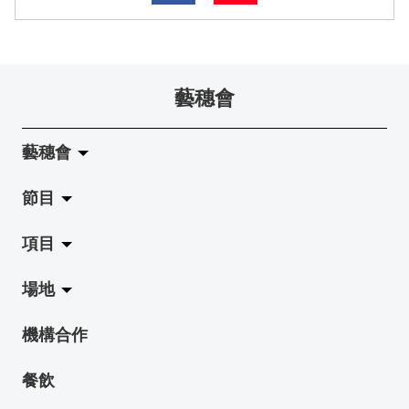
藝穗會
藝穗會
節目
關於藝穗會
項目
藝穗會的演化
拉闊
場地
使命與宗旨
展覽
Jazz-Go-Central, Jazz-Go-Fringe
機構合作
藝穗會架構
演出
LPL
陳麗玲畫廊
餐飲
檔案庫
活動
2015-16 藝術場地資助計劃
奶庫