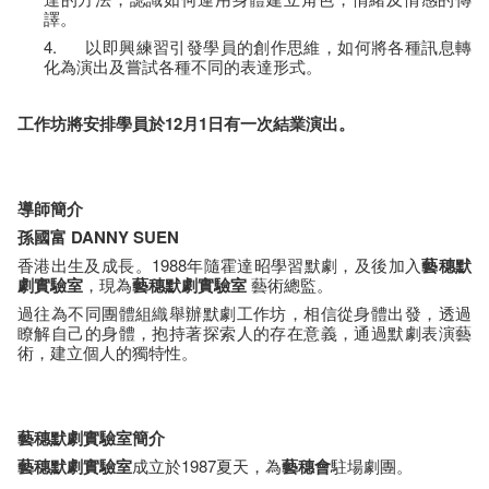
譯。
4. 以即興練習引發學員的創作思維，如何將各種訊息轉
化為演出及嘗試各種不同的表達形式。
工作坊將安排學員於12月1日有一次結業演出。
導師簡介
孫國富 DANNY SUEN
香港出生及成長。1988年隨霍達昭學習默劇，及後加入
藝穗
默
劇實驗室
，現為
藝穗
默劇實驗室
藝術總監。
過往為不同團體組織舉辦默劇工作坊，相信從身體出發，透過
瞭解自己的身體，抱持著探索人的存在意義，通過默劇表演藝
術，建立個人的獨特性。
藝穗
默劇實驗室簡介
藝穗
默劇實驗室
成立於1987夏天，為
藝穗會
駐場劇團。