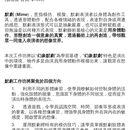
默劇
(
Mime
)，意指模仿、模擬。默劇表演者以身體為創作工
具，透過形體動作，配合各種情緒的表現，表達對自身或周遭
的感思。默劇表演形式可以是抽象嚴肅，也可以是輕鬆戲虐，
但無論是以何種方式表現，默劇藝術最核心的元素是
用身體動
作、形態創造一個意象的真實，透過藝術上的再創造，帶領觀
眾一同進入表演者的想像世界。
本次工作坊將以“
幻象默劇
”為學習基礎，“
幻象默劇
”特色是演出
中的環境、物件多是由演員用身體動作模擬出來，讓觀眾在想
像中重建畫面。
默劇工作坊將聚焦於四個方向
:
1. 利用不同的形體練習，使學員瞭解如何控制身體的活
動，強化肢體的能量，意識當下身體的不同狀況，從而提升
演出時身體的表現力。
2. 透過遊戲，令學員認識空間、時間、節奏等形成表演
的要素。以各種想像練習，增強學員身體對外在與內在的敏
感度，開啟豐富的想像。
3. 運用默劇裡特有的模仿技巧，讓學員掌握默劇肢體表
達的方法，認識如何運用身體建立角色，情緒及情感的傳