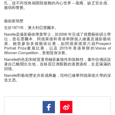
扎，從不同視角揭開我複雜的內心世界 – 孤獨、缺乏安全感、
脆弱和警覺。
藝術家簡歷
生於1971年，澳大利亞墨爾本。
Narelle是攝影藝術專業學士，於2006 年完成了視覺藝術碩士學
位，曾在墨爾本、阿德萊德和香港舉辦個人繪畫及攝影藝術
展。她曾參加多個藝術比賽，如阿德萊德第六屆Prospect
Portrait Prize畫展比賽，以及 2015年香港舉辦的Voices of
Women Competition，更都晉身決賽。
Narrelle的色彩和材質運用極富象徵性和裝飾性，畫作彷彿訴說
著自己離開出生地，並移居亞洲艱難的適應過程，全是滿滿的
回憶。
Narrelle對藝術歷史亦甚感興趣，現時已修畢阿德萊德大學的深
造文憑。