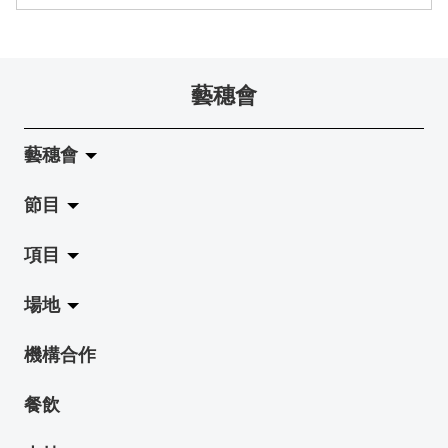
藝穗會
藝穗會
節目
關於藝穗會
項目
藝穗會的演化
拉闊
場地
使命與宗旨
展覽
Jazz-Go-Central, Jazz-Go-Fringe
機構合作
藝穗會架構
演出
LPL
陳麗玲畫廊
餐飲
檔案庫
活動
2015-16 藝術場地資助計劃
奶庫