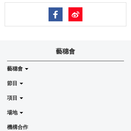
藝穗會
藝穗會
節目
關於藝穗會
項目
藝穗會的演化
拉闊
場地
使命與宗旨
展覽
Jazz-Go-Central, Jazz-Go-Fringe
機構合作
藝穗會架構
演出
LPL
陳麗玲畫廊