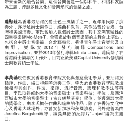
帶來全新的融合音樂。這個音樂會是一個以和平、和諧和友誼
為主題，跨越多種文化和音樂形式的音樂之旅。
蕭顯銓
為香港最活躍的爵士色士風樂手之一。近年蕭氏除了演
奏外，亦涉足爵士樂作曲、編曲和教育。其作品曾於香港、台
灣和美國演奏。蕭氏曾加入數個爵士樂團，其中充滿實驗性的
四重奏樂隊Mo-Men-T，曾獲邀於數個音樂節的主舞台上演出，
包括台中爵士音樂節、台北藝穗節、香港青年爵士音樂節及自
由野。樂隊於2012年發行細碟Compositions and
Improvisation，並於2013年發行專輯Infinite Lines。蕭氏除了在
香港爵士樂界的工作外，目前正於美國Capital University修讀爵
士樂教育碩士學位。
李萬基
現任教於香港教育學院文化與創意藝術學系，並活躍於
指揮、作曲、編曲和鋼琴演奏工作。李氏於香港教育學院教授
鍵盤即興創作、科技、指揮、流行音樂、樂理和教學法等科
目。李氏取得紐約大學的音樂碩士（音樂科技）學位，及新澤
西城市大學的音樂學士（古典鋼琴演奏）學位，並獲頒該大學
的獎學金。由李氏擔任作曲和編曲的作品，除了在香港文化中
心及香港大球場外，亦曾於新加坡和美國演奏。另外他曾為由
Josefina Bergsten執導，獲獎無數的紀錄片“Unjust”編寫主題
曲。