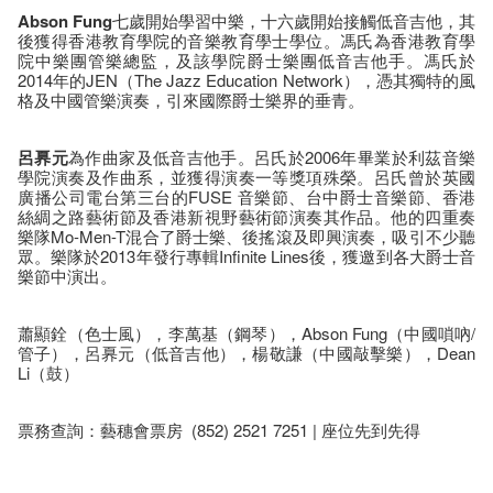
Abson Fung
七歲開始學習中樂，十六歲開始接觸低音吉他，其
後獲得香港教育學院的音樂教育學士學位。馮氏為香港教育學
院中樂團管樂總監，及該學院爵士樂團低音吉他手。馮氏於
2014年的JEN（The Jazz Education Network），憑其獨特的風
格及中國管樂演奏，引來國際爵士樂界的垂青。
呂奡元
為作曲家及低音吉他手。呂氏於2006年畢業於利茲音樂
學院演奏及作曲系，並獲得演奏一等獎項殊榮。呂氏曾於英國
廣播公司電台第三台的FUSE 音樂節、台中爵士音樂節、香港
絲綢之路藝術節及香港新視野藝術節演奏其作品。他的四重奏
樂隊Mo-Men-T混合了爵士樂、後搖滾及即興演奏，吸引不少聽
眾。樂隊於2013年發行專輯Infinite Lines後，獲邀到各大爵士音
樂節中演出。
蕭顯銓（色士風），李萬基（鋼琴），Abson Fung（中國嗩吶/
管子），呂奡元（低音吉他），楊敬謙（中國敲擊樂），Dean
Li（鼓）
票務查詢：藝穗會票房 (852) 2521 7251 | 座位先到先得