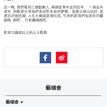
這一晚, 我們看到三個默劇人, 兩個從青年走到壯年、 一個走向
老年, 與觀眾分享他們各自對生命的夢囈。是愚公移山也好, 是
唐吉訶德也罷, 人生大概就是個玩笑, 可幸的是我們知道但仍繼
續跑, 跑吧… 只有繼續跑吧。
歡迎12歲或以上的人士觀看
藝穗會
藝穗會