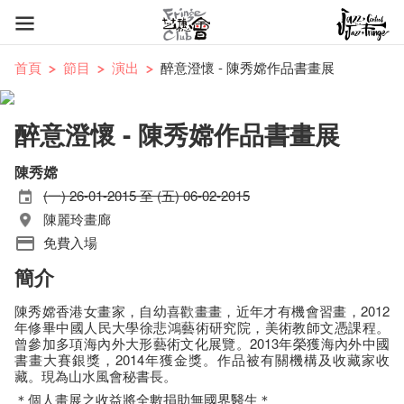
首頁
節目
演出
醉意澄懷 - 陳秀嫦作品書畫展
醉意澄懷 - 陳秀嫦作品書畫展
陳秀嫦
(一) 26-01-2015 至 (五) 06-02-2015
陳麗玲畫廊
免費入場
簡介
陳秀嫦香港女畫家，自幼喜歡畫畫，近年才有機會習畫，2012
年修畢中國人民大學徐悲鴻藝術研究院，美術教師文憑課程。
曾參加多項海內外大形藝術文化展覽。2013年榮獲海內外中國
書畫大賽銀獎，2014年獲金獎。作品被有關機構及收藏家收
藏。現為山水風會秘書長。
＊個人畫展之收益將全數捐助無國界醫生＊