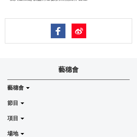
藝穗會
藝穗會
節目
關於藝穗會
項目
藝穗會的演化
拉闊
場地
使命與宗旨
展覽
Jazz-Go-Central, Jazz-Go-Fringe