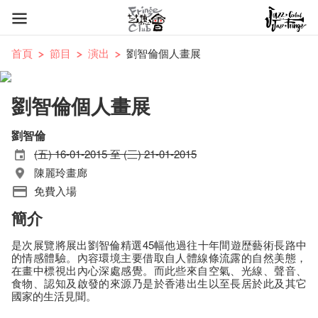
首頁
節目
演出
劉智倫個人畫展
劉智倫個人畫展
劉智倫
(五) 16-01-2015 至 (三) 21-01-2015
陳麗玲畫廊
免費入場
簡介
是次展覽將展出劉智倫精選45幅他過往十年間遊歴藝術長路中
的情感體驗。內容環境主要借取自人體線條流露的自然美態，
在畫中標視出內心深處感覺。而此些來自空氣、光線、聲音、
食物、認知及啟發的來源乃是於香港出生以至長居於此及其它
國家的生活見聞。