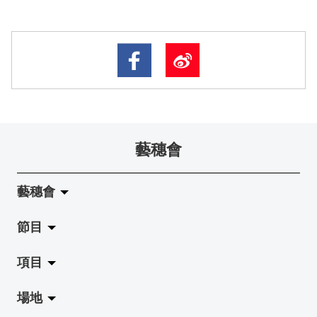
藝穗會
藝穗會
節目
關於藝穗會
項目
藝穗會的演化
拉闊
場地
使命與宗旨
展覽
Jazz-Go-Central, Jazz-Go-Fringe