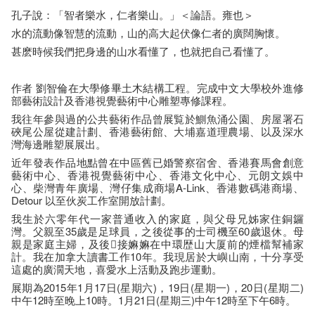
孔子說：「智者樂水，仁者樂山。」＜論語。雍也＞
水的流動像智慧的流動，山的高大起伏像仁者的廣闊胸懷。
甚麽時候我們把身邊的山水看懂了，也就把自己看懂了。
作者 劉智倫在大學修畢土木結構工程。完成中文大學校外進修
部藝術設計及香港視覺藝術中心雕塑專修課程。
我往年參與過的公共藝術作品曾展覧於鰂魚涌公園、房屋署石
硤尾公屋從建計劃、香港藝術館、大埔嘉道理農場、以及深水
灣海邊雕塑展展出。
近年發表作品地點曾在中區舊已婚警察宿舍、香港賽馬會創意
藝術中心、香港視覺藝術中心、香港文化中心、元朗文娛中
心、柴灣青年廣場、灣仔集成商場A-Link、香港數碼港商場、
Detour 以至伙炭工作室開放計劃。
我生於六零年代一家普通收入的家庭，與父母兄姊家住銅鑼
灣。父親至35歲是足球員，之後從事的士司機至60歲退休。母
親是家庭主婦，及後接嫲嫲在中環歴山大厦前的煙檔幫補家
計。我在加拿大讀書工作10年。我現居於大嶼山南，十分享受
這處的廣濶天地，喜愛水上活動及跑步運動。
展期為2015年1月17日(星期六)，19日(星期一)，20日(星期二)
中午12時至晚上10時。1月21日(星期三)中午12時至下午6時。