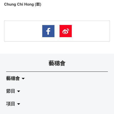
Chung Chi Hong (鼓)
藝穗會
藝穗會
節目
關於藝穗會
項目
藝穗會的演化
拉闊