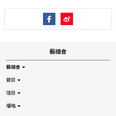
藝穗會
藝穗會
節目
關於藝穗會
項目
藝穗會的演化
拉闊
場地
使命與宗旨
展覽
Jazz-Go-Central, Jazz-Go-Fringe