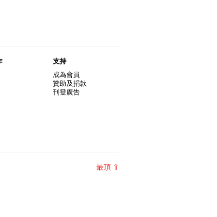
作
支持
成為會員
贊助及捐款
刊登廣告
最頂 ⇧