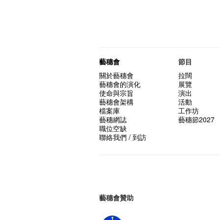
藝穗會
節目
關於藝穗會
拉闊
藝穗會的演化
展覽
使命與宗旨
演出
藝穗會架構
活動
檔案庫
工作坊
藝穗網誌
藝穗節2027
職位空缺
聯絡我們 / 到訪
藝穗會贊助