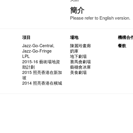
簡介
Please refer to English version.
項目
場地
機構合
Jazz-Go-Central,
陳麗玲畫廊
餐飲
Jazz-Go-Fringe
奶庫
LPL
地下劇場
2015-16 藝術場地資
賽馬會劇場
助計劃
藝穗會冰庫
2015 照亮香港在新加
美食劇場
坡
2014 照亮香港在檳城