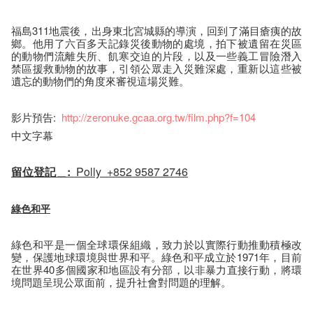
福島311地震後，出身東北宮城縣的導演，回到了滿目瘡痍的故
鄉。他用了六百多天記錄災後動物的處境，拍下被遺留在災區
的動物們流離失所、飢寒交迫的片段，以及一些義工冒險潛入
禁區援救動物的故事，引領公眾走入災難深處，重新以這些被
遺忘的動物們的角度來審視這場災難。
影片預告:
http://zeronuke.gcaa.org.tw/film.php?f=104
中文字幕
留位登記＿:
Polly +852 9587 2746
綠色和平
綠色和平是一個全球環保組織，致力於以實際行動推動積極改
變，保護地球環境與世界和平。綠色和平成立於1971年，目前
在世界40多個國家和地區設有分部，以非暴力直接行動，將環
境問題呈現公眾面前，提升社會對問題的理解。