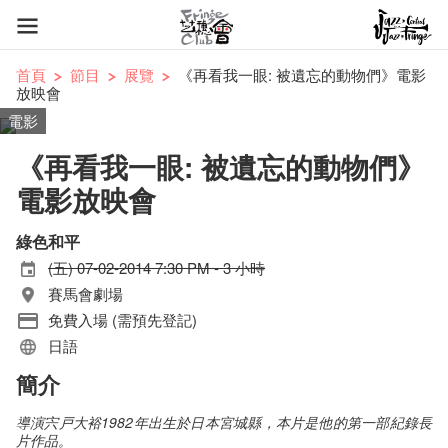
首頁
節目
展覽
《再看我一眼: 被遺忘的動物們》電影
放映會
電影
《再看我一眼: 被遺忘的動物們》
電影放映會
綠色和平
(五) 07-02-2014 7:30 PM - 3 小時
賽馬會劇場
免費入場 (需預先登記)
日語
簡介
導演宍戸大裕1982
年出生於日本宮城縣，本片是他的第一部紀錄長
片作品。