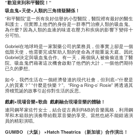
“歡迎來到和平醫院！“
吸血鬼×天使×
人類
的
三角
猜疑關係
！
“和平醫院”是一所有良好信譽的小型醫院，醫院裡有最好的醫生
和護士，但實際上他們的身份是一群專門治療人類的吸血鬼。
為什麼? 因為人類的血液的味道在壓力和疾病的影響下變得十
分可怕。
Gobriel在地球時是一家製藥公司的業務員，但事實上卻是一個
低階天使，他需要完成幫助人類的使命為才能重返天庭。因此
Gobriel決定與吸血鬼合作。有一天，兩個病人被偷偷送進了醫
院。吸血鬼們藉著這次機會啟動了他們的大計，一個他們期待
已久的夢想。
如今，我們生活在一個經濟發達的現代社會，但到底–“什麼是
人的質素？” “什麼是快樂？”。“Ring-a Ring-o’ Rosie” 將透過其
滑稽荒誕的故事引起你對生活的反思。
戲劇×現場音樂×歌曲
戲劇融合現場音樂的體驗！
連同鋼琴家佐竹女士，結合從古典到R&B的音樂風格，利用鋼
琴和木箱鼓的演奏帶給觀眾音樂的享受。當然也絕不能錯過演
員的精彩演唱。
GUMBO （大阪） ×Hatch Theatrics （新加坡
）合
作演出
！