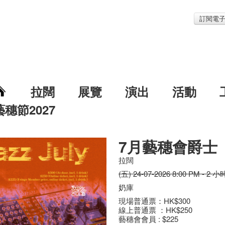
訂閱電
拉闊
展覽
演出
活動
藝穗節2027
7月藝穗會爵士
拉闊
(五) 24-07-2026 8:00 PM - 2 小
奶庫
現場普通票：HK$300
線上普通票 ：HK$250
藝穗會會員 : $225