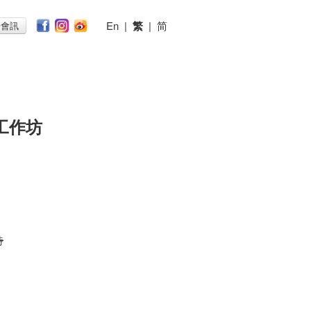
En
|
繁
|
简
子會訊
工作坊
時