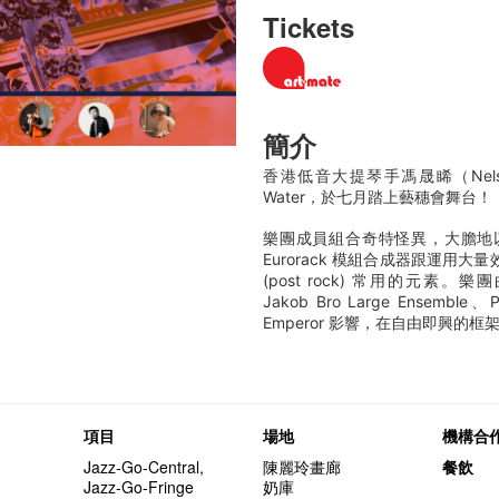
Tickets
簡介
香港低音大提琴手馮晟睎（Nelso
Water，於七月踏上藝穗會舞台！
樂團成員組合奇特怪異，大膽地
Eurorack 模組合成器跟運用
(post rock) 常用的元素。樂團曲風受
Jakob Bro Large Ensemble、P
Emperor 影響，在自由即興的
項目
場地
機構合
Jazz-Go-Central,
陳麗玲畫廊
餐飲
Jazz-Go-Fringe
奶庫