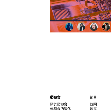
藝穗會
節目
關於藝穗會
拉闊
藝穗會的演化
展覽