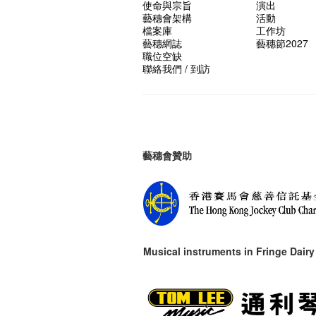
使命與宗旨
演出
藝穗會架構
活動
檔案庫
工作坊
藝穗網誌
藝穗節2027
職位空缺
聯絡我們 / 到訪
藝穗會贊助
Musical instruments in
Fringe Dairy