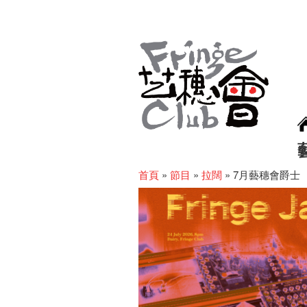
首頁
»
節目
»
拉闊
»
7月藝穗會爵士