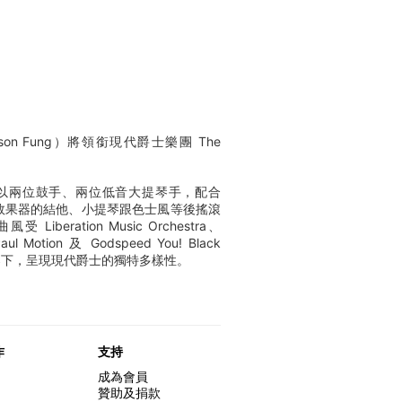
n Fung）將領銜現代爵士樂團 The
以兩位鼓手、兩位低音大提琴手，配合
大量效果器的結他、小提琴跟色士風等後搖滾
 Liberation Music Orchestra、
aul Motion 及 Godspeed You! Black
框架下，呈現現代爵士的獨特多樣性。
作
支持
成為會員
贊助及捐款