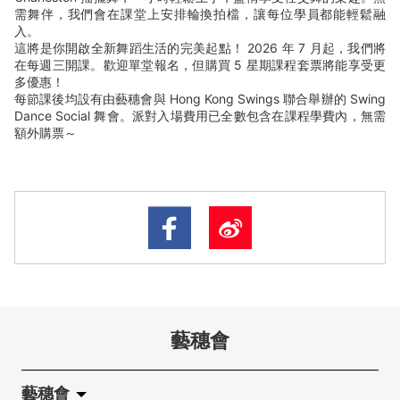
需舞伴，我們會在課堂上安排輪換拍檔，讓每位學員都能輕鬆融
入。
這將是你開啟全新舞蹈生活的完美起點！ 2026 年 7 月起，我們將
在每週三開課。歡迎單堂報名，但購買 5 星期課程套票將能享受更
多優惠！
每節課後均設有由藝穗會與 Hong Kong Swings 聯合舉辦的 Swing
Dance Social 舞會。派對入場費用已全數包含在課程學費內，無需
額外購票～
藝穗會
藝穗會