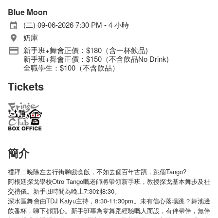
Blue Moon
(二) 09-06-2026 7:30 PM - 4 小時
奶庫
新手班+舞會正價：$180（含一杯飲品)
新手班+舞會正價：$150（不含飲品No Drink)
全職學生：$100（不含飲品）
Tickets
簡介
禮拜二晚除左去行街睇戲食飯，不如去個百年古蹟，跳個Tango?
阿根廷探戈學校Otro Tango嘅老師將帶領新手班，教授探戈基本舞步及社
交禮儀。新手班時間為晚上7:30到8:30。
深水區舞會由TDJ Kaiyu主持，8:30-11:30pm。未有信心落場跳？舞池邊
飲番杯，睇下都開心。新手班專為零舞蹈經驗嘅人而設，有伴帶伴，無伴