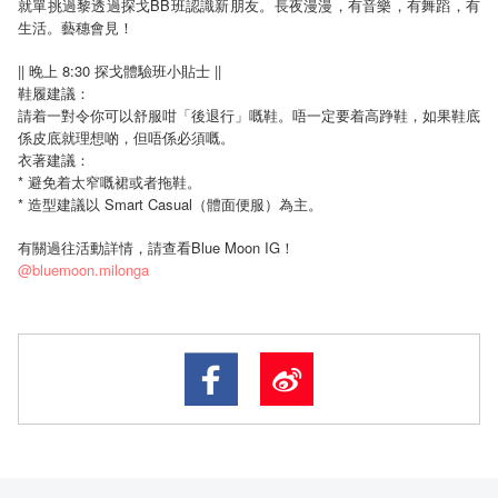
就單挑過黎透過探戈BB班認識新朋友。長夜漫漫，有音樂，有舞蹈，有
生活。藝穗會見！
|| 晚上 8:30 探戈體驗班小貼士 ||
鞋履建議：
請着一對令你可以舒服咁「後退行」嘅鞋。唔一定要着高踭鞋，如果鞋底
係皮底就理想啲，但唔係必須嘅。
衣著建議：
* 避免着太窄嘅裙或者拖鞋。
*
Smart Casual
造型建議以
（體面便服）為主。
有關過往活動詳情，請查看Blue Moon IG！
@bluemoon.milonga