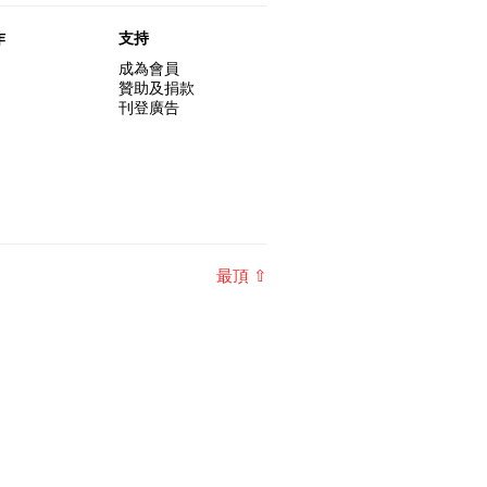
作
支持
成為會員
贊助及捐款
刊登廣告
最頂 ⇧