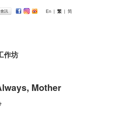
En
|
繁
|
简
子會訊
工作坊
ways, Mother
時