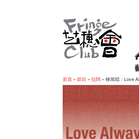
首頁
»
節目
»
拉闊
»
棟篤唱：Love Alw