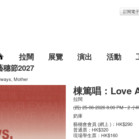
訂閱電
拉闊
展覽
演出
活動
藝穗節2027
ays, Mother
棟篤唱：Love Al
拉闊
(四) 25-06-2026 8:00 PM - 2 小
奶庫
藝穗會會員 (網上 )：HK$290
普通票：HK$320
現場學生票：HK$160