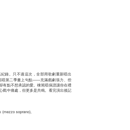
話紀錄。只不過這次，全部用歌劇重新唱出
——
篤唱第二季畫上句點
充滿戲劇張力、些
卻有點不想承認的愛。棟篤唱保證讓你在禮
心戳中痛處，但更多是共鳴。看完演出後記
k (mezzo soprano),