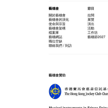
藝穗會
節目
關於藝穗會
拉闊
藝穗會的演化
展覽
使命與宗旨
演出
藝穗會架構
活動
檔案庫
工作坊
藝穗網誌
藝穗節2027
職位空缺
聯絡我們 / 到訪
藝穗會贊助
Musical instruments in
Fringe Dairy