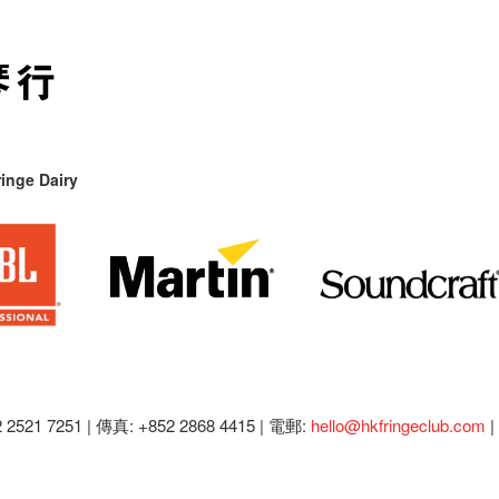
inge Dairy
2521 7251 | 傳真: +852 2868 4415 |
電郵:
hello@hkfringeclub.com
|