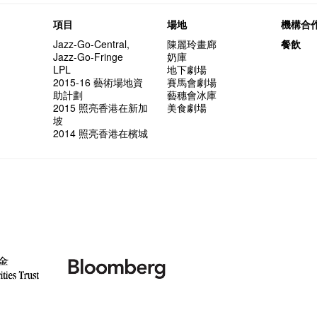
項目
場地
機構合
Jazz-Go-Central,
陳麗玲畫廊
餐飲
Jazz-Go-Fringe
奶庫
LPL
地下劇場
2015-16 藝術場地資
賽馬會劇場
助計劃
藝穗會冰庫
2015 照亮香港在新加
美食劇場
坡
2014 照亮香港在檳城