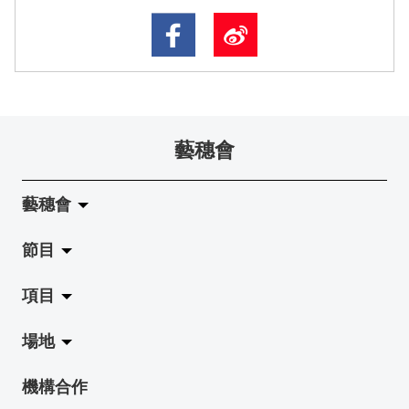
藝穗會
藝穗會
節目
關於藝穗會
項目
藝穗會的演化
拉闊
場地
使命與宗旨
展覽
Jazz-Go-Central, Jazz-Go-Fringe
機構合作
藝穗會架構
演出
LPL
陳麗玲畫廊