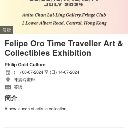
展覽
Felipe Oro Time Traveller Art &
Collectibles Exhibition
Philip Gold Culture
(一) 08-07-2024 至 (日) 14-07-2024
陳麗玲畫廊
英語
簡介
A new launch of artistic collection.