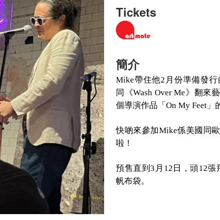
Tickets
簡介
帶住他
月份準備發行
Mike
2
同《
》翻來藝
Wash Over Me
個導演作品「
」
On My Feet
快
啲來參加
係美國同
Mike
啦！
預售直到
月
日，頭
張
3
12
12
帆布袋。