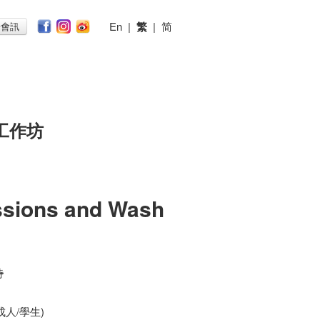
En
|
繁
|
简
子會訊
工作坊
ssions and Wash
時
/成人/學生)