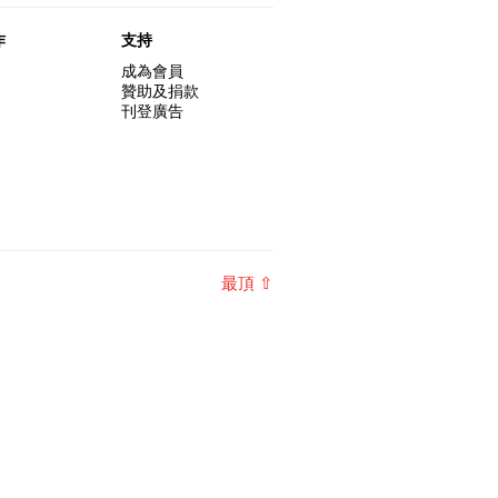
作
支持
成為會員
贊助及捐款
刊登廣告
最頂 ⇧