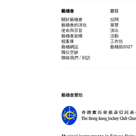
藝穗會
節目
關於藝穗會
拉闊
藝穗會的演化
展覽
使命與宗旨
演出
藝穗會架構
活動
檔案庫
工作坊
藝穗網誌
藝穗節2027
職位空缺
聯絡我們 / 到訪
藝穗會贊助