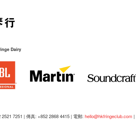
inge Dairy
2521 7251 | 傳真: +852 2868 4415 |
電郵:
hello@hkfringeclub.com
|