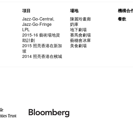
項目
場地
機構合
Jazz-Go-Central,
陳麗玲畫廊
餐飲
Jazz-Go-Fringe
奶庫
LPL
地下劇場
2015-16 藝術場地資
賽馬會劇場
助計劃
藝穗會冰庫
2015 照亮香港在新加
美食劇場
坡
2014 照亮香港在檳城