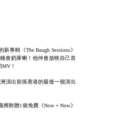
的新專輯《
》
The Baugh Sessions
穗會奶庫喇！他仲會放映自己首
的
！
MV
歐洲演出前係香港的最後一個演出
飛將附贈
個免費《
》
1
Now + Now