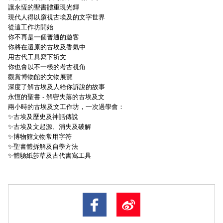
讓永恆的聖書體重現光輝
現代人得以窺視古埃及的文字世界
從這工作坊開始
你不再是一個普通的遊客
你將在還原的古埃及香氣中
用古代工具寫下祈文
你也會以不一樣的考古視角
觀賞博物館的文物展覽
深度了解古埃及人給你訴說的故事
永恆的聖書 - 解密失落的古埃及文
兩小時的古埃及文工作坊，一次過學會：
✨古埃及歷史及神話傳說
✨古埃及文起源、消失及破解
✨博物館文物常用字符
✨聖書體拆解及自學方法
✨
體驗紙莎草及古代書寫工具