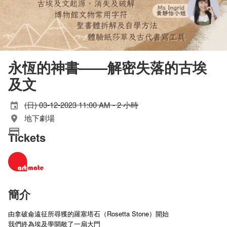
永恆的神書——解密失落的古埃
及文
(日) 03-12-2023 11:00 AM - 2 小時
地下劇場
Tickets
簡介
由拿破侖遠征所尋獲的羅塞塔石（Rosetta Stone）開始
我們終為埃及學開敞了一扇大門