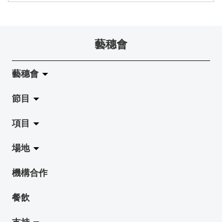
藝穗會
藝穗會
節目
關於藝穗會
項目
藝穗會的演化
拉闊
場地
使命與宗旨
展覽
Jazz-Go-Central, Jazz-Go-Fringe
機構合作
藝穗會架構
演出
LPL
陳麗玲畫廊
餐飲
檔案庫
活動
2015-16 藝術場地資助計劃
奶庫
支持
藝穗網誌
工作坊
2015 照亮香港在新加坡
地下劇場