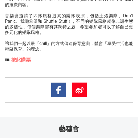
的推廣內容。
音樂會邀請了四隊風格迥異的樂隊表演，包括土炮樂隊、Don't
Panic、我哋希望和 Shuffle Stuff！，不同的樂隊風格就像非洲生態
的多樣性，每個樂隊都有其獨特之處，希望參加者可以了解自己更
多元化的樂隊風格。
讓我們一起以最「chill」的方式傳達保育意識，體會「享受生活也能
輕鬆保育」的理念。
🎟️
按此購票
藝穗會