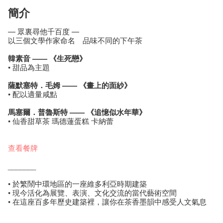
簡介
— 眾裏尋他千百度 —
以三個文學作家命名 品味不同的下午茶
韓素音 —— 《生死戀》
• 甜品為主題
薩默塞特．毛姆 —— 《畫上的面紗》
• 配以適量咸點
馬塞爾．普魯斯特 —— 《追憶似水年華》
• 仙香甜草茶 瑪德蓮蛋糕 卡納蕾
查看餐牌
_______
• 於繁鬧中環地區的一座維多利亞時期建築
• 現今活化為展覽、表演、文化交流的當代藝術空間
• 在這座百多年歷史建築裡，讓你在茶香墨韻中感受人文氣息