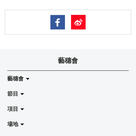
藝穗會
藝穗會
節目
關於藝穗會
項目
藝穗會的演化
拉闊
場地
使命與宗旨
展覽
Jazz-Go-Central, Jazz-Go-Fringe