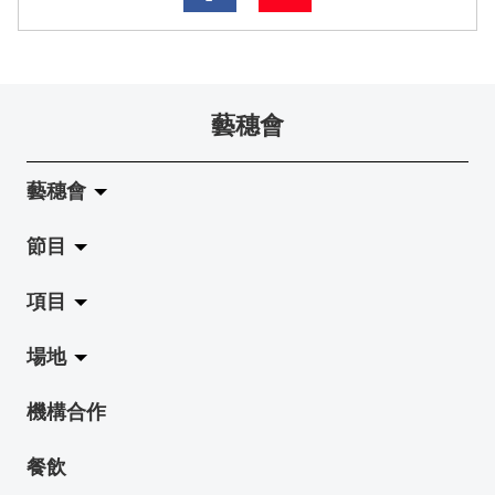
藝穗會
藝穗會
節目
關於藝穗會
項目
藝穗會的演化
拉闊
場地
使命與宗旨
展覽
Jazz-Go-Central, Jazz-Go-Fringe
機構合作
藝穗會架構
演出
LPL
陳麗玲畫廊
餐飲
檔案庫
活動
2015-16 藝術場地資助計劃
奶庫