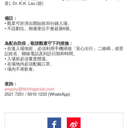
音), Dr. K.K. Lau (鼓)
備註：
• 觀眾可於演出開始前30分鐘入場。
• 不設劃位。相連座位不會超過6個。
為配合防疫，敬請觀遵守下列措施：
• 在進入場地前，必須利用手機掃描「安心出行」二維碼，或登
記姓名、聯絡電話及到訪日期和時間。
• 入場前必須量度體溫。
• 在場地內必須配戴口罩。
• 場內不准飲食。
查詢：
enquiry@hkfringeclub.com
2521 7251 / 5616 1233 (WhatsApp)