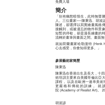
免費入場
簡介
「别有幽愁暗恨生，此時無聲
人。三位畫家──陳秉迅、胡浚
陳述，卻選擇以寫實繪畫風格
接觸到，或被遺忘的物件和景
短暫的停歇，卻是漫長繪畫的
流轉於畫筆與畫面之間。畫面無
就如荷蘭畫家哈勒漫特 (Henk H
心去感受，你會知得更多。」
參展藝術家簡歷
陳秉迅
陳秉迅在香港出生及長大，十四歲
術培訓主要來自美國哥倫比亞
課程， 以及在歐洲一連串美術博
更嚴格和傳統的訓練， 就
院 (Academy of Realist Ar
胡浚諺