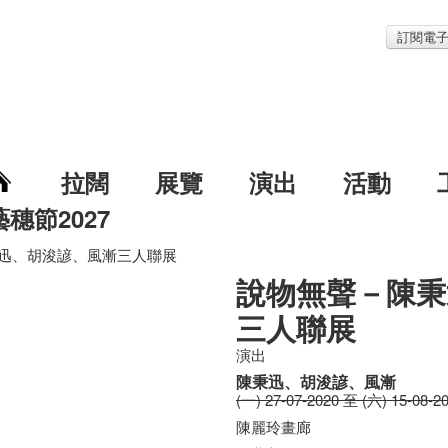
訂閱電
拉闊
展覽
演出
活動
藝穗節2027
迅、胡浚諺、風漸三人聯展
說物無聲－陳秉
三人聯展
演出
陳秉迅、胡浚諺、風漸
(一) 27-07-2020 至 (六) 15-08-2
陳麗玲畫廊