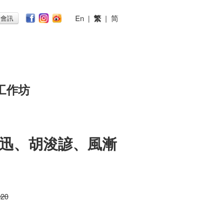
En
|
繁
|
简
子會訊
工作坊
迅、胡浚諺、風漸
020