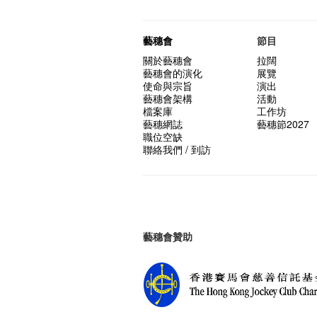
藝穗會
節目
關於藝穗會
拉闊
藝穗會的演化
展覽
使命與宗旨
演出
藝穗會架構
活動
檔案庫
工作坊
藝穗網誌
藝穗節2027
職位空缺
聯絡我們 / 到訪
藝穗會贊助