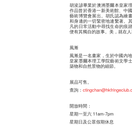
胡浚諺畢業於澳洲墨爾本皇家
作品曾於香港一新美術館、中國
藝術博覽會展出。胡氏認為繪
和身邊的一切緊密地連繫著。
凡的日常活動中尋找生命的痕
便有其獨自的故事。美，就在人
風漸
風漸是一名畫家，生於中國内地
皇家墨爾本理工學院藝術文學
築物和自然景物的細節。
展品可售。
查詢：
ctingchan@hkfringeclub
開放時間：
星期一至六 11am-7pm
星期日及公眾假期休息