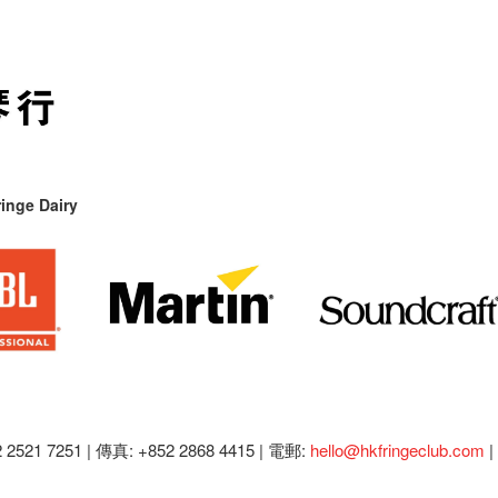
inge Dairy
2521 7251 | 傳真: +852 2868 4415 |
電郵:
hello@hkfringeclub.com
|