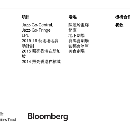
項目
場地
機構合
Jazz-Go-Central,
陳麗玲畫廊
餐飲
Jazz-Go-Fringe
奶庫
LPL
地下劇場
2015-16 藝術場地資
賽馬會劇場
助計劃
藝穗會冰庫
2015 照亮香港在新加
美食劇場
坡
2014 照亮香港在檳城