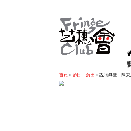
首頁
»
節目
»
演出
»
說物無聲－陳秉