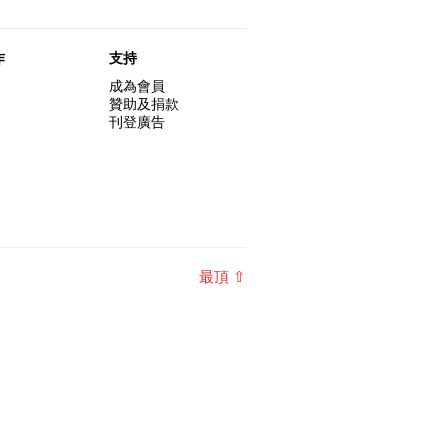
作
支持
成為會員
贊助及捐款
刊登廣告
最頂 ⇧