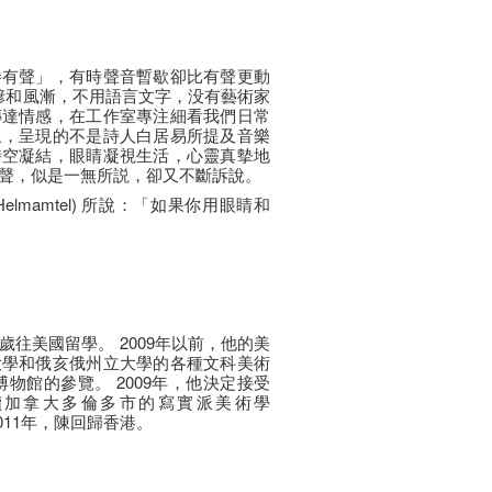
勝有聲」，有時聲音暫歇卻比有聲更動
諺和風漸，不用語言文字，没有藝術家
傳達情感，在工作室專注細看我們日常
象，呈現的不是詩人白居易所提及音樂
時空凝結，眼睛凝視生活，心靈真摰地
聲，似是一無所説，卻又不斷訴說。
elmamtel) 所說：「如果你用眼睛和
往美國留學。 2009年以前，他的美
大學和俄亥俄州立大學的各種文科美術
物館的參覽。 2009年，他決定接受
讀加拿大多倫多市的寫實派美術學
t)。 2011年，陳回歸香港。