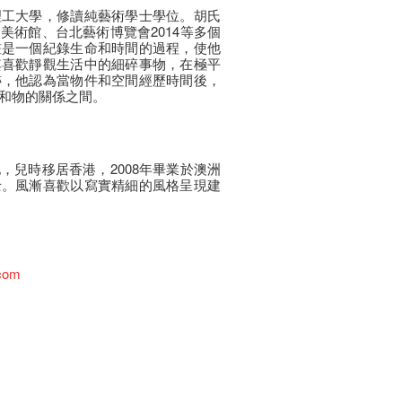
理工大學，修讀純藝術學士學位。胡氏
美術館、台北藝術博覽會2014等多個
畫是一個紀錄生命和時間的過程，使他
其喜歡靜觀生活中的細碎事物，在極平
跡，他認為當物件和空間經歷時間後，
和物的關係之間。
，兒時移居香港，2008年畢業於澳洲
士。風漸喜歡以寫實精細的風格呈現建
.com