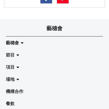
藝穗會
藝穗會
節目
關於藝穗會
項目
藝穗會的演化
拉闊
場地
使命與宗旨
展覽
Jazz-Go-Central, Jazz-Go-Fringe
機構合作
藝穗會架構
演出
LPL
陳麗玲畫廊
餐飲
檔案庫
活動
2015-16 藝術場地資助計劃
奶庫