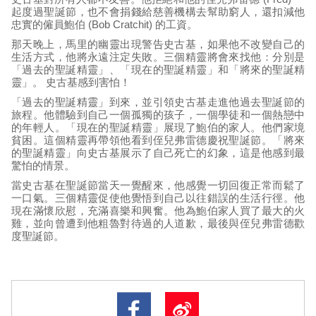
起度過聖誕節，也不會捐錢給慈善機構去幫助窮人，還扣減他
忠實的僱員鮑伯 (Bob Cratchit) 的工資。
那天晚上，馬里的幽靈出現警告史古基，如果他不改變自己的
生活方式，他將永遠注定失敗。三個精靈將會來找他：分別是
「過去的聖誕精靈」、「現在的聖誕精靈」和「將來的聖誕精
靈」。 史古基感到害怕！
「過去的聖誕精靈」到來，並引領史古基走進他過去聖誕節的
旅程。他體驗到自己一個孤獨的孩子，一個學徒和一個熱戀中
的年輕人。「現在的聖誕精靈」展現了鮑伯的家人。他們家境
貧困。這個精靈再帶領他看到侄兒弗雷德慶祝聖誕節。「將來
的聖誕精靈」向史古基展示了自己死亡的幻象，這是他感到最
驚怕的情景。
當史古基在聖誕節當天一覺醒來，他感覺一切回復正常而鬆了
一口氣。三個精靈促使他覺悟到自己以往錯誤的生活行徑。他
現在滿懷欣慰，充滿喜樂和興奮。他為鮑伯家人買了最大的火
雞，並向曾遭到他粗魯對待過的人道歉，最後與侄兒弗雷德歡
度聖誕節。