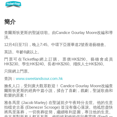
簡介
查爾斯狄更斯的聖誕頌歌。由Candice Gourlay Moore改編和導
演。
12月4日至7日，晚上7:45。中環下亞厘畢道2號香港藝穗會。
英語。年齡8歲以上。
門票可在Ticketflap網上訂購。票價HK$290。藝穗會成員
HK$230。學生HK$240。長者HK$260。殘疾人士HK$260。
只限網上門票。
查詢：
www.sweetandsour.com.hk
膾炙人口，受到廣大觀眾歡迎！ Candice Gourlay Moore改編查
爾斯狄更斯的經典中篇小說，揉合了喜劇，戲劇，聖誕歌曲和
歡樂的原素！
雅各馬里 (Jacob Marley) 在聖誕前夕午夜時分去世。他的生意
拍檔史古基 (Ebenezer Scrooge) 並沒有傷心落淚。他祗想盡快
將馬里落葬，一切喪葬從簡，繼續唯利是圖，專注他的生意。
史古基對所有人都不友善。他拒絕和他的侄兒弗雷德 (Fred) 一