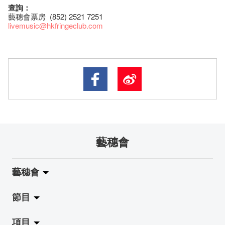
查詢：
藝穗會票房 (852) 2521 7251
livemusic@hkfringeclub.com
藝穗會
藝穗會
節目
關於藝穗會
項目
藝穗會的演化
拉闊