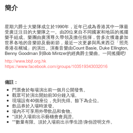
簡介
星期六爵士大樂隊成立於1990年，近年已成為香港其中一隊最
受廣泛注目的大樂隊之一。由20位來自不同國家和地區的搖擺
樂手組成。樂團由廣濱尊久帶領及擔任指揮，曾多次獲邀參加
世界各地的音樂節及藝術節，最近一次更參與馬來西亞「照亮
香港在檳城」的演出。演奏音樂由Count Basie, Duke Ellington,
Benny Goodman 到Bob Mintzer的經典爵士樂曲。一同搖擺吧!
http://www.bbjf.org.hk
https://www.facebook.com/groups/103519343032016
備註：
門票會於每場演出前一個月公開發售。
觀眾可於演出開始前30分鐘入場。
現場設有40個座位，先到先得。餘下為企位。
飲品券於入場時派發。
場內不可享用外帶飲品和食物。
*須於入場前出示藝穗會會員證。
**數量有限。須於入場前出示學生證/身份證明文件。